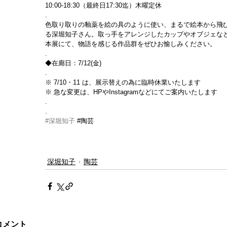
10:00-18:30（最終日17:30迄）木曜定休
.
色取り取りの釉薬を絵の具のように使い、まるで絵本から飛
る深堀知子さん。取っ手をアレンジしたカップやオブジェな
本展にて、物語を感じる作品群をぜひお愉しみください。
.
◆在廊日：7/12(金)
.
※ 7/10・11 は、展示替えの為に臨時休業いたします
※ 急な変更は、HPやInstagramなどにてご案内いたします
.
.
#深堀知子
#陶芸
深堀知子
陶芸
コメント