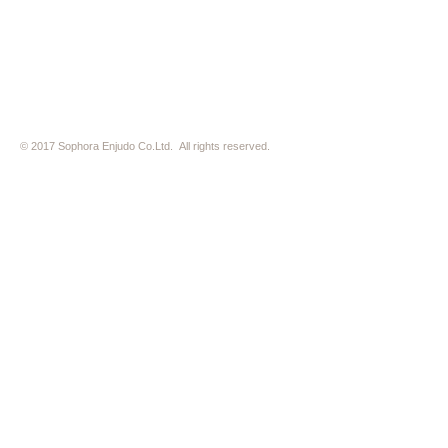
※ HP内の全ての写真の無断転用・無断転載は、禁止いたします
© 2017 Sophora Enjudo Co.Ltd. All rights reserved.