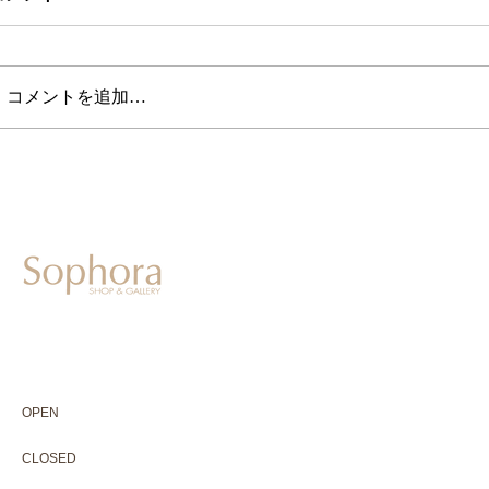
コメントを追加…
604-0931
京都市中京区二条通寺町東入ル榎木町77-1 延寿堂ビル1F
075-211-5552
enjyudo-gallery@sophora.jp
OPEN 10:00-18:30（展覧会最終日17:30迄）
OPEN
10:00-18:30（Last day of exhibition -17:30）
CLOSED 木曜定休・水曜不定休
CLOSED
Thursday +Wednesday, irregularly
※ 駐車場はございません。近隣のコインパーキングをご利用下さい