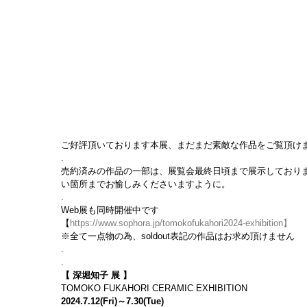
ご好評頂いております本展、まだまだ素敵な作品をご覧頂け
.
売約済みの作品の一部は、展覧会最終日頃まで展示しており
い箇所までお愉しみくださいますように。
.
Web展も同時開催中です
【
https://www.sophora.jp/tomokofukahori2024-exhibition】
※全て一点物の為、soldout表記の作品はお求め頂けません
.
.
【 深堀知子 展 】
TOMOKO FUKAHORI CERAMIC EXHIBITION
2024.7.12(Fri)～7.30(Tue)