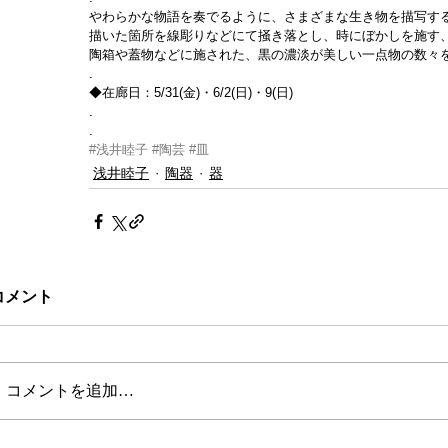
やわらかな物語を奏でるように、さまざまな生き物を描写す
描いた箇所を線彫りなどにて掻き落とし、時にぼかしを施す、
陶箱や蓋物などに施された、黒の濃淡が美しい一点物の数々
.
◆在廊日：5/31(金)・6/2(日)・9(日)
.
.
#浅井睦子
#陶芸
#皿
浅井睦子
陶器
器
コメント
コメントを追加…