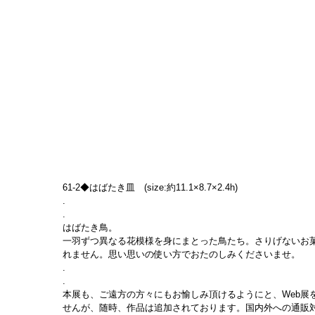
61-2◆はばたき皿　(size:約11.1×8.7×2.4h)
.
.
はばたき鳥。
一羽ずつ異なる花模様を身にまとった鳥たち。さりげないお
れません。思い思いの使い方でおたのしみくださいませ。
.
.
本展も、ご遠方の方々にもお愉しみ頂けるようにと、Web展
せんが、随時、作品は追加されております。国内外への通販対