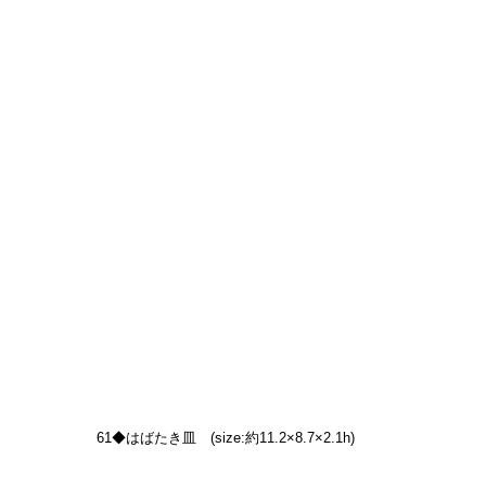
61◆はばたき皿　(size:約11.2×8.7×2.1h)