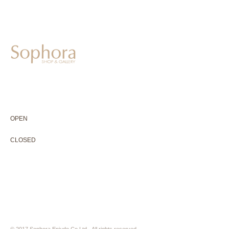
604-0931
京都市中京区二条通寺町東入ル榎木町77-1 延寿堂ビル1F
075-211-5552
enjyudo-gallery@sophora.jp
OPEN 10:00-18:30（展覧会最終日17:30迄）
OPEN
10:00-18:30（Last day of exhibition -17:30）
CLOSED 木曜定休・水曜不定休
CLOSED
Thursday +Wednesday, irregularly
※ 駐車場はございません。近隣のコインパーキングをご利用下さい
※ HP内の全ての写真の無断転用・無断転載は、禁止いたします
© 2017 Sophora Enjudo Co.Ltd. All rights reserved.