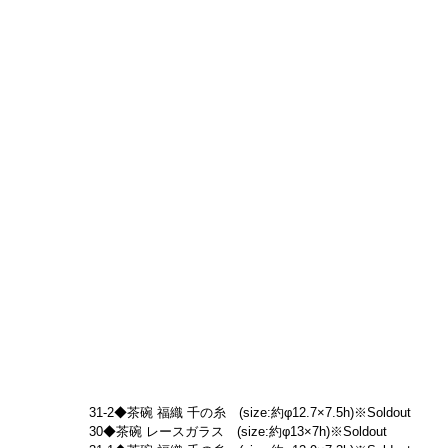
31-2◆茶碗 福織 千の糸　(size:約φ12.7×7.5h)※Soldout
30◆茶碗 レースガラス　(size:約φ13×7h)※Soldout