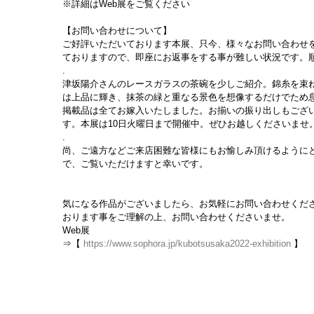
※詳細はWeb展をご覧ください
【お問い合わせについて】
ご好評いただいております本展、只今、様々なお問い合わせ
ておりますので、即座にお返事をする事が難しい状況です。
.
津坂陽介さんのレースガラスの茶碗を少しご紹介。錦糸を束
は上品に輝き、抹茶の緑と重なる景色を想像するだけでため
掲載品は全てお嫁入いたしました。お揃いの振り出しもござ
す。本展は10日火曜日まで開催中。ぜひお越しくださいませ
.
尚、ご遠方などご来店困難な皆様にもお愉しみ頂けるようにと
で、ご覧いただけますと幸いです。
気になる作品がございましたら、お気軽にお問い合わせくだ
おります事をご理解の上、お問い合わせくださいませ。
Web展
⇒【 
https://www.sophora.jp/kubotsusaka2022-exhibition
 】