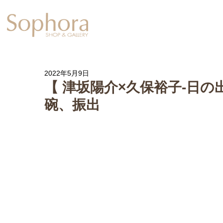
Exhibition
【Sophora20周年企
2022年5月9日
【 津坂陽介×久保裕子-日の
碗、振出