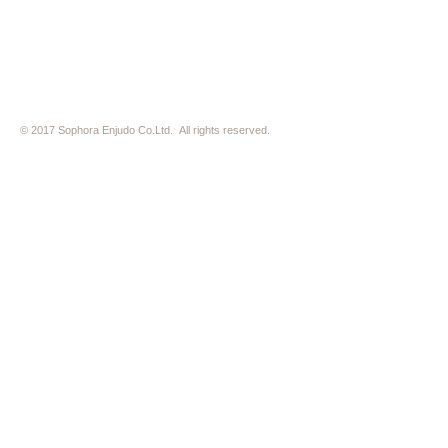
※ HP内の全ての写真の無断転用・無断転載は、禁止いたします
© 2017 Sophora Enjudo Co.Ltd. All rights reserved.