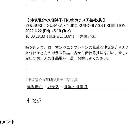
.
.
【 津坂陽介×久保裕子-日の出ガラス工芸社-展 】
YOUSUKE TSUSAKA × YUKO KUBO GLASS EXHIBITION
2022.4.22 (Fri)～5.10 (Tue)
10:00-18:30（最終日17:30迄）【木曜定休】
.
時を超えて。ローマンやエジプシャンの風薫る津坂陽介さん
久保裕子さんのガラス作品。古から伝わる技法を用い、新し
み出すお二人の作品展を、是非お愉しみください。
.
.
.
#津坂陽介
 ♯茶碗 
#振出
#茶道具
津坂陽介
ガラス
茶碗・茶道具
コメント