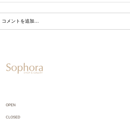
コメントを追加…
604-0931
京都市中京区二条通寺町東入ル榎木町77-1 延寿堂ビル1F
075-211-5552
enjyudo-gallery@sophora.jp
OPEN 10:00-18:30（展覧会最終日17:30迄）
OPEN
10:00-18:30（Last day of exhibition -17:30）
CLOSED 木曜定休・水曜不定休
CLOSED
Thursday +Wednesday, irregularly
※ 駐車場はございません。近隣のコインパーキングをご利用下さい