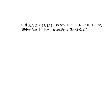
01◆えんどうはしおき　(size:7.1~7.5×2.6~2.9×1.1~1.8h)
39◆そら豆はしおき　(size:約4.5×3.4×2~2.2h)