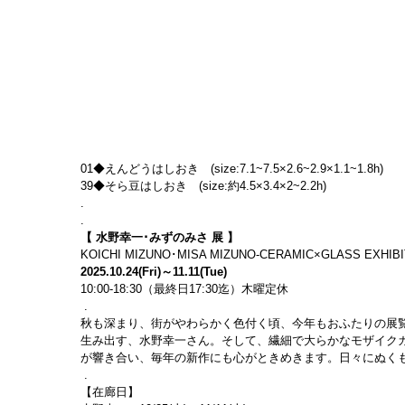
01◆えんどうはしおき　(size:7.1~7.5×2.6~2.9×1.1~1.8h)
39◆そら豆はしおき　(size:約4.5×3.4×2~2.2h)
.
.
【 水野幸一･みずのみさ 展 】
KOICHI MIZUNO･MISA MIZUNO-CERAMIC×GLASS EXHIBI
2025.10.24(Fri)～11.11(Tue)
10:00-18:30（最終日17:30迄）木曜定休
 .
秋も深まり、街がやわらかく色付く頃、今年もおふたりの展
生み出す、水野幸一さん。そして、繊細で大らかなモザイク
が響き合い、毎年の新作にも心がときめきます。日々にぬく
 .
【在廊日】