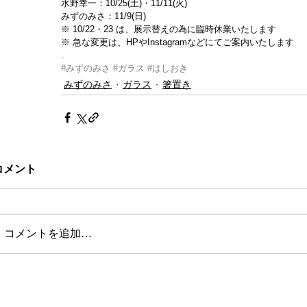
水野幸一：10/25(土)・11/11(火)
みずのみさ：11/9(日)   
※ 10/22・23 は、展示替えの為に臨時休業いたします
※ 急な変更は、HPやInstagramなどにてご案内いたします
.
#みずのみさ
#ガラス
#はしおき
みずのみさ
ガラス
箸置き
コメント
コメントを追加…