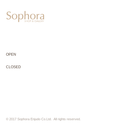
604-0931
京都市中京区二条通寺町東入ル榎木町77-1 延寿堂ビル1F
075-211-5552
enjyudo-gallery@sophora.jp
OPEN 10:00-18:30（展覧会最終日17:30迄）
OPEN
10:00-18:30（Last day of exhibition -17:30）
CLOSED 木曜定休・水曜不定休
CLOSED
Thursday +Wednesday, irregularly
※ 駐車場はございません。近隣のコインパーキングをご利用下さい
※ HP内の全ての写真の無断転用・無断転載は、禁止いたします
© 2017 Sophora Enjudo Co.Ltd. All rights reserved.