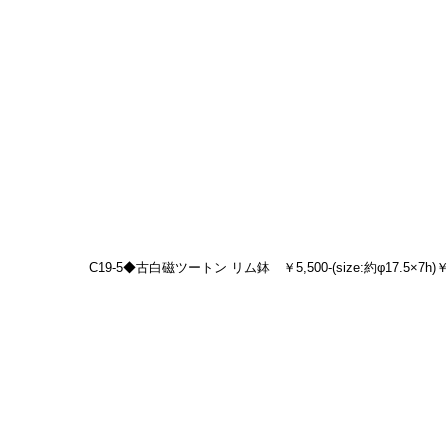
C19-5◆古白磁ツートン リム鉢　￥5,500-(size:約φ17.5×7h)