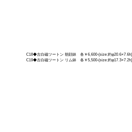
C18◆古白磁ツートン 朝顔鉢　各￥6,600-(size:約φ20.6×7.6h
C19◆古白磁ツートン リム鉢　各￥5,500-(size:約φ17.3×7.2h