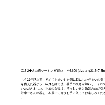
C18-2◆古白磁ツートン 朝顔鉢　￥6,600-(size:約φ21.2×7.3h)
.
もう16年以上前、初めてお会いした際に目にした佇まいの美
を備えた器から、年月を経て使い勝手の良さが加わり、それ
いただきました。本展の白磁は、清々しい青と磁器の白が引
野幸一さんの器を、本展にてぜひお手に取ってお楽しみくだ
.
.