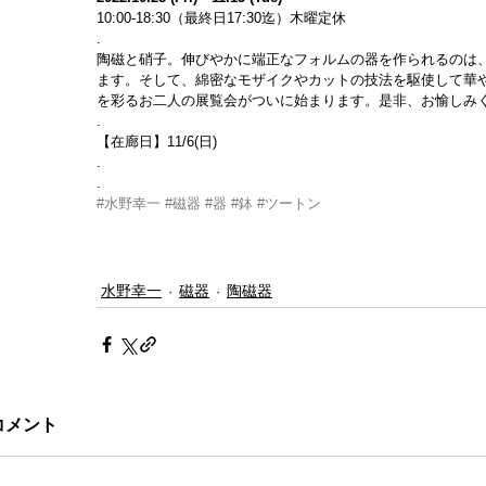
10:00-18:30（最終日17:30迄）木曜定休
.
陶磁と硝子。伸びやかに端正なフォルムの器を作られるのは
ます。そして、綿密なモザイクやカットの技法を駆使して華やか
を彩るお二人の展覧会がついに始まります。是非、お愉しみ
.
【在廊日】11/6(日)
.
.
#水野幸一
#磁器
#器
#鉢
#ツートン
水野幸一
磁器
陶磁器
コメント