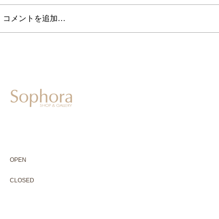
コメントを追加…
604-0931
京都市中京区二条通寺町東入ル榎木町77-1 延寿堂ビル1F
075-211-5552
enjyudo-gallery@sophora.jp
OPEN 10:00-18:30（展覧会最終日17:30迄）
OPEN
10:00-18:30（Last day of exhibition -17:30）
CLOSED 木曜定休・水曜不定休
CLOSED
Thursday +Wednesday, irregularly
※ 駐車場はございません。近隣のコインパーキングをご利用下さい
※ HP内の全ての写真の無断転用・無断転載は、禁止いたします