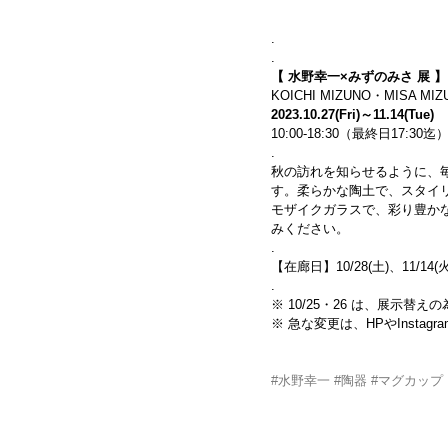
.
.
【 水野幸一×みずのみさ 展 】
KOICHI MIZUNO・MISA MIZ
2023.10.27(Fri)～11.14(Tue)
10:00-18:30（最終日17:30
.
秋の訪れを知らせるように、
す。柔らかな陶土で、スタイ
モザイクガラスで、彩り豊か
みください。
.
【在廊日】10/28(土)、11/14(火
.
※ 10/25・26 は、展示替
※ 急な変更は、HPやInsta
#水野幸一
#陶器
#マグカップ