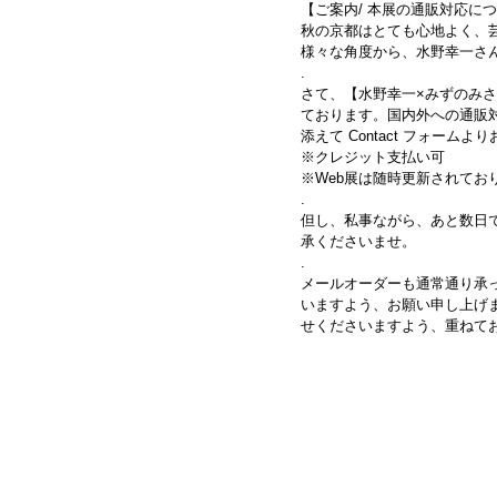
【ご案内/ 本展の通販対応に
秋の京都はとても心地よく、
様々な角度から、水野幸一さ
.
さて、【水野幸一×みずのみ
ております。国内外への通販
添えて Contact フォーム
※クレジット支払い可
※Web展は随時更新されて
.
但し、私事ながら、あと数日
承くださいませ。
.
メールオーダーも通常通り承
いますよう、お願い申し上げ
せくださいますよう、重ねて