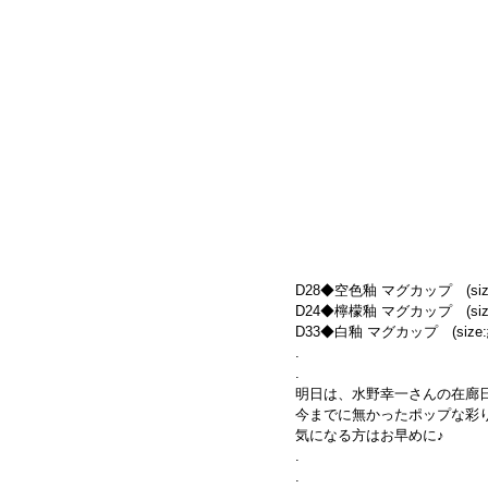
D28◆空色釉 マグカップ　(size:約
D24◆檸檬釉 マグカップ　(size:約
D33◆白釉 マグカップ　(size:約1
.
.
明日は、水野幸一さんの在廊
今までに無かったポップな彩
気になる方はお早めに♪
.
.