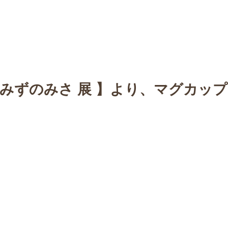
n
【Sophora20周年企画展 】
Gallery
Schedule
C
・みずのみさ 展 】より、マグカップ