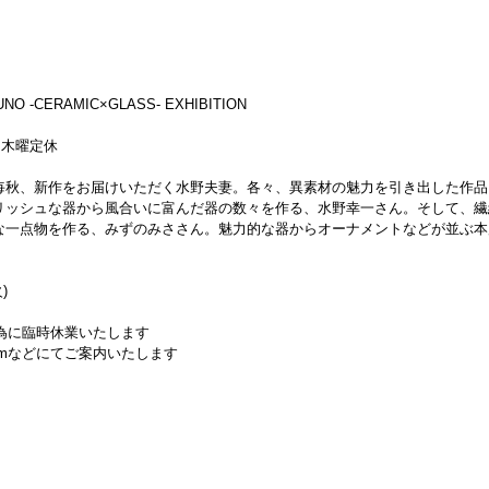
UNO -CERAMIC×GLASS- EXHIBITION
迄）木曜定休
毎秋、新作をお届けいただく水野夫妻。各々、異素材の魅力を引き出した作品
リッシュな器から風合いに富んだ器の数々を作る、水野幸一さん。そして、繊
な一点物を作る、みずのみささん。魅力的な器からオーナメントなどが並ぶ本
)
えの為に臨時休業いたします
gramなどにてご案内いたします