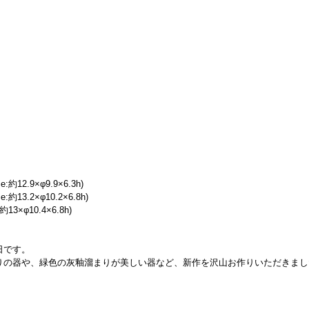
12.9×φ9.9×6.3h)
13.2×φ10.2×6.8h)
3×φ10.4×6.8h)
日です。
りの器や、緑色の灰釉溜まりが美しい器など、新作を沢山お作りいただきまし