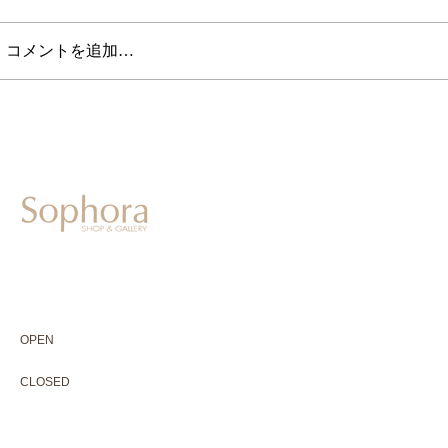
コメントを追加…
604-0931
京都市中京区二条通寺町東入ル榎木町77-1 延寿堂ビル1F
075-211-5552
enjyudo-gallery@sophora.jp
OPEN 10:00-18:30（展覧会最終日17:30迄）
OPEN
10:00-18:30（Last day of exhibition -17:30）
CLOSED 木曜定休・水曜不定休
CLOSED
Thursday +Wednesday, irregularly
※ 駐車場はございません。近隣のコインパーキングをご利用下さい
※ HP内の全ての写真の無断転用・無断転載は、禁止いたします