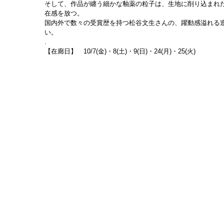
そして、作品が纏う細かな釉薬の粒子は、生地に削り込まれ
在感を放つ。
国内外で数々の受賞歴を持つ松谷文生さんの、躍動感溢れる
い。
.
【在廊日】　10/7(金)・8(土)
・9(日)
・24(月)・25(火)