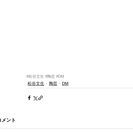
#松谷文生
#陶芸
#DM
松谷文生
陶芸
DM
コメント