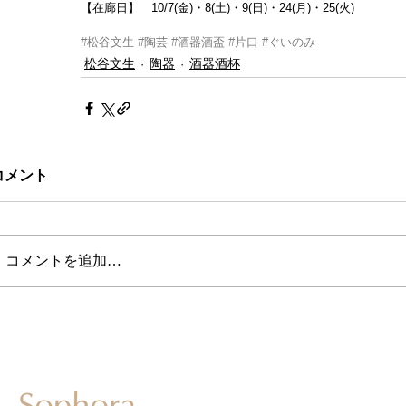
【在廊日】　10/7(金)・8(土)
・9(日)
・24(月)・25(火)
#松谷文生
#陶芸
#酒器酒盃
#片口
#ぐいのみ
松谷文生
陶器
酒器酒杯
コメント
コメントを追加…