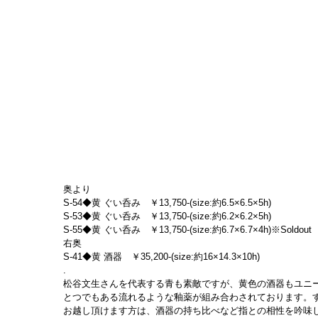
奥より
S-54◆黄 ぐい呑み　￥13,750-(size:約6.5×6.5×5h)
S-53◆黄 ぐい呑み　￥13,750-(size:約6.2×6.2×5h)
S-55◆黄 ぐい呑み　￥13,750-(size:約6.7×6.7×4h)※Soldout
右奥
S-41◆黄 酒器　￥35,200-(size:約16×14.3×10h)
.
松谷文生さんを代表する青も素敵ですが、黄色の酒器もユニ
とつでもある流れるような釉薬が組み合わされております。
お越し頂けます方は、酒器の持ち比べなど指との相性を吟味