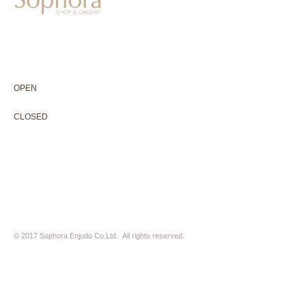
604-0931
京都市中京区二条通寺町東入ル榎木町77-1 延寿堂ビル1F
075-211-5552
enjyudo-gallery@sophora.jp
OPEN 10:00-18:30（展覧会最終日17:30迄）
OPEN
10:00-18:30（Last day of exhibition -17:30）
CLOSED 木曜定休・水曜不定休
CLOSED
Thursday +Wednesday, irregularly
※ 駐車場はございません。近隣のコインパーキングをご利用下さい
※ HP内の全ての写真の無断転用・無断転載は、禁止いたします
© 2017 Sophora Enjudo Co.Ltd. All rights reserved.