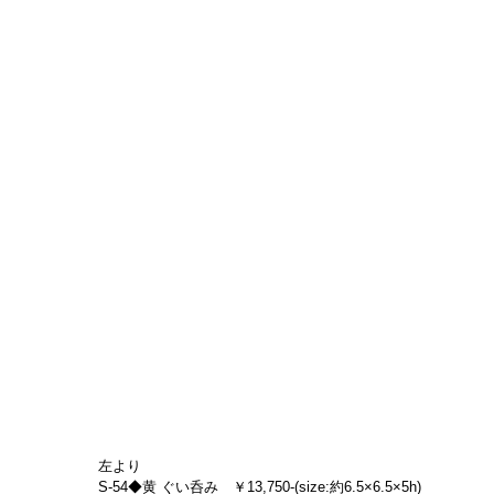
左より
S-54◆黄 ぐい呑み　￥13,750-(size:約6.5×6.5×5h)