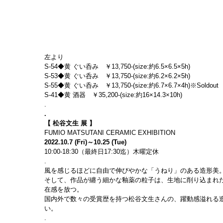
左より
S-54◆黄 ぐい呑み　￥13,750-(size:約6.5×6.5×5h)
S-53◆黄 ぐい呑み　￥13,750-(size:約6.2×6.2×5h)
S-55◆黄 ぐい呑み　￥13,750-(size:約6.7×6.7×4h)※Soldout
S-41◆黄 酒器　￥35,200-(size:約16×14.3×10h)
.
.
【 松谷文生 展 】
FUMIO MATSUTANI CERAMIC EXHIBITION
2022.10.7 (Fri)～10.25 (Tue)
10:00-18:30（最終日17:30迄）木曜定休
.
風を感じるほどに自由で伸びやかな「うねり」のある造形美
そして、作品が纏う細かな釉薬の粒子は、生地に削り込まれ
在感を放つ。
国内外で数々の受賞歴を持つ松谷文生さんの、躍動感溢れる
い。
.