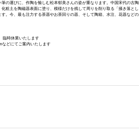
い筆の運びに、作陶を愉しむ松本郁美さんの姿が重なります。中国宋代の古陶
。化粧土を陶磁器表面に塗り、模様だけを残して周りを削り取る「掻き落とし
ます。今、最も注力する茶器やお茶回りの器、そして陶箱、水注、花器などの
の為、臨時休業いたします
gramなどにてご案内いたします