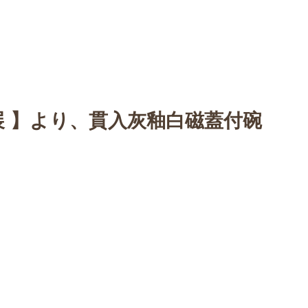
n
【Sophora20周年企画展 】
Gallery
Schedule
C
 展 】より、貫入灰釉白磁蓋付碗