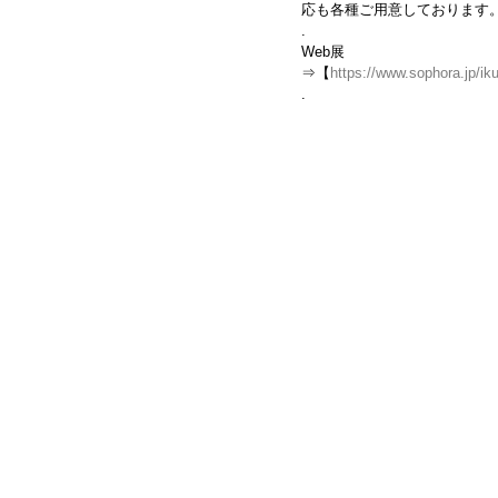
応も各種ご用意しております。
.
Web展
⇒【
https://www.sophora.jp/i
.