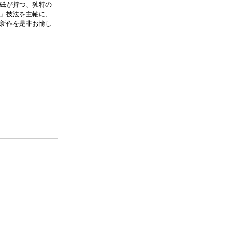
磁が持つ、独特の
」技法を主軸に、
新作を是非お愉し