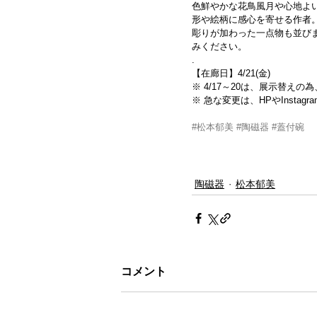
色鮮やかな花鳥風月や心地よ
形や絵柄に感心を寄せる作者
彫りが加わった一点物も並び
みください。
.
【在廊日】4/21(金)
※ 4/17～20は、展示替え
※ 急な変更は、HPやInsta
#松本郁美
#陶磁器
#蓋付碗
陶磁器
松本郁美
コメント