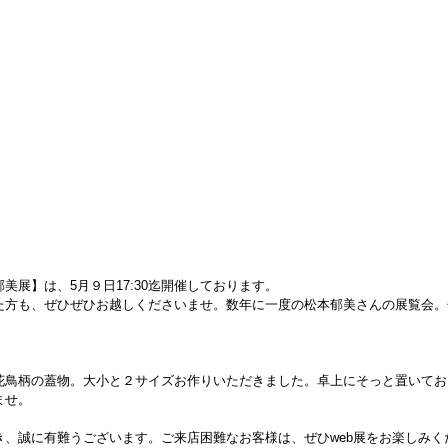
美展】は、5月９日17:30迄開催しております。
た方も、ぜひぜひお越しくださいませ。数年に一度の松本郁美さんの展覧会。
。
花鳥柄の蓋物。大小と２サイズお作りいただきました。卓上にそっと置いてお
ませ。
き、誠に有難うございます。ご来店困難なお客様は、ぜひweb展をお楽しみく