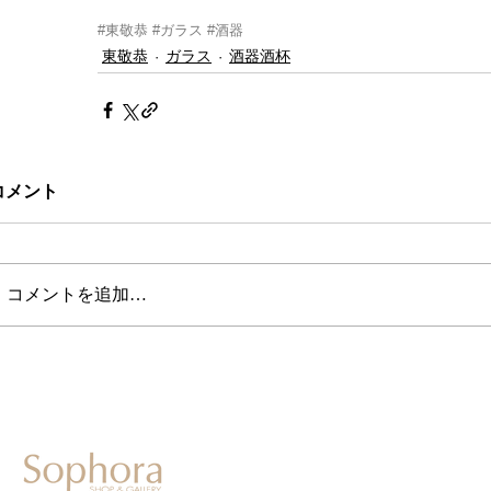
#東敬恭
#ガラス
#酒器
東敬恭
ガラス
酒器酒杯
コメント
コメントを追加…