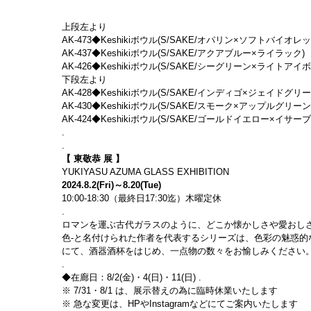
上段左より
AK-473◆Keshikiボウル(S/SAKE/オパリン×ソフトバイオレット)　
AK-437◆Keshikiボウル(S/SAKE/アクアブルー×ライラック)　(siz
AK-426◆Keshikiボウル(S/SAKE/シーグリーン×ライトアイボリー)　
下段左より
AK-428◆Keshikiボウル(S/SAKE/インディゴ×ジェイドグリーン)　(
AK-430◆Keshikiボウル(S/SAKE/スモーク×アップルグリーン)　(s
AK-424◆Keshikiボウル(S/SAKE/ゴールドイエロー×イサーブルーP
.
.
【 東敬恭 展 】
YUKIYASU AZUMA GLASS EXHIBITION
2024.8.2(Fri)～8.20(Tue)
10:00-18:30（最終日17:30迄）木曜定休
.
ロマンを運ぶ古代ガラスのように、どこか懐かしさや愛おしさを
色-と名付けられた作者を代表するシリーズは、色彩の魅惑
にて、酒器酒杯をはじめ、一点物の数々をお愉しみください
.
◆在廊日：8/2(金)・4(日)・11(日) .
※ 7/31・8/1 は、展示替えの為に臨時休業いたします
※ 急な変更は、HPやInstagramなどにてご案内いたします