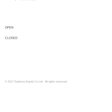
604-0931
京都市中京区二条通寺町東入ル榎木町77-1 延寿堂ビル1F
075-211-5552
enjyudo-gallery@sophora.jp
OPEN 10:00-18:30（展覧会最終日17:30迄）
OPEN
10:00-18:30（Last day of exhibition -17:30）
CLOSED 木曜定休・水曜不定休
CLOSED
Thursday +Wednesday, irregularly
※ 駐車場はございません。近隣のコインパーキングをご利用下さい
※ HP内の全ての写真の無断転用・無断転載は、禁止いたします
© 2017 Sophora Enjudo Co.Ltd. All rights reserved.