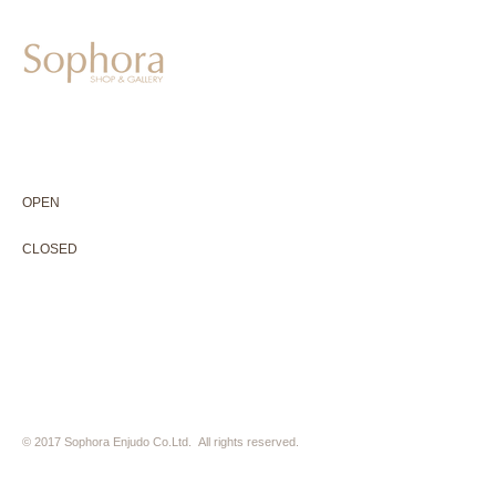
604-0931
京都市中京区二条通寺町東入ル榎木町77-1 延寿堂ビル1F
075-211-5552
enjyudo-gallery@sophora.jp
OPEN 10:00-18:30（展覧会最終日17:30迄）
OPEN
10:00-18:30（Last day of exhibition -17:30）
CLOSED 木曜定休・水曜不定休
CLOSED
Thursday +Wednesday, irregularly
※ 駐車場はございません。近隣のコインパーキングをご利用下さい
※ HP内の全ての写真の無断転用・無断転載は、禁止いたします
© 2017 Sophora Enjudo Co.Ltd. All rights reserved.