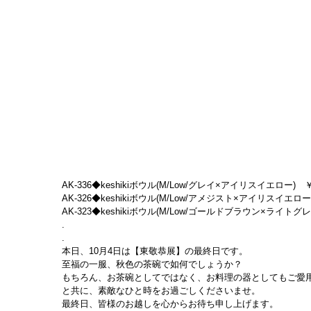
AK-336◆keshikiボウル(M/Low/グレイ×アイリスイエロー)　￥18,70
AK-326◆keshikiボウル(M/Low/アメジスト×アイリスイエロー)　￥18
AK-323◆keshikiボウル(M/Low/ゴールドブラウン×ライトグレイ
.
.
本日、10月4日は【東敬恭展】の最終日です。
至福の一服、秋色の茶碗で如何でしょうか？
もちろん、お茶碗としてではなく、お料理の器としてもご愛用頂い
と共に、素敵なひと時をお過ごしくださいませ。
最終日、皆様のお越しを心からお待ち申し上げます。