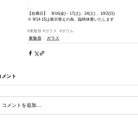
.
.
【在廊日】　9/16(金)・17(土)、24(土) 、10/2(日)
※ 9/14·15は展示替えの為、臨時休業いたします
#東敬恭
#ガラス
#ボウル
東敬恭
ガラス
コメント
コメントを追加…