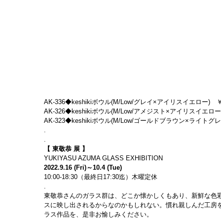
AK-336◆keshikiボウル(M/Low/グレイ×アイリスイエロー)　￥18,70
AK-326◆keshikiボウル(M/Low/アメジスト×アイリスイエロー)　￥18
AK-323◆keshikiボウル(M/Low/ゴールドブラウン×ライトグレイ
.
.
【 東敬恭 展 】
YUKIYASU AZUMA GLASS EXHIBITION
2022.9.16 (Fri)～10.4 (Tue)
10:00-18:30（最終日17:30迄）木曜定休
.
東敬恭さんのガラス群は、どこか懐かしくもあり、新鮮な色
スに映し出されるからなのかもしれない。慣れ親しんだ工房
ラス作品を、是非お愉しみください。