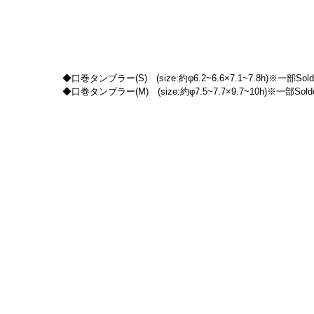
◆口巻タンブラー(S)　(size:約φ6.2~6.6×7.1~7.8h)※一部Sold
◆口巻タンブラー(M)　(size:約φ7.5~7.7×9.7~10h)※一部Soldo