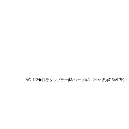
AG-112◆口巻タンブラー(M/パープル)　(size:約φ7.6×9.7h)