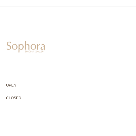
604-0931
京都市中京区二条通寺町東入ル榎木町77-1 延寿堂ビル1F
075-211-5552
enjyudo-gallery@sophora.jp
OPEN 10:00-18:30（展覧会最終日17:30迄）
OPEN
10:00-18:30（Last day of exhibition -17:30）
CLOSED 木曜定休・水曜不定休
CLOSED
Thursday +Wednesday, irregularly
※ 駐車場はございません。近隣のコインパーキングをご利用下さい
※ HP内の全ての写真の無断転用・無断転載は、禁止いたします