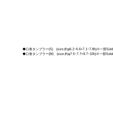
◆口巻タンブラー(S)　(size:約φ6.2~6.6×7.1~7.8h)※一部Sold
◆口巻タンブラー(M)　(size:約φ7.5~7.7×9.7~10h)※一部Soldo