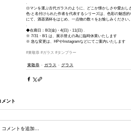
.
ロマンを運ぶ古代ガラスのように、どこか懐かしさや愛おしさを
色-と名付けられた作者を代表するシリーズは、色彩の魅惑
にて、酒器酒杯をはじめ、一点物の数々をお愉しみください
.
◆在廊日：8/2(金)・4(日)・11(日) .
※ 7/31・8/1 は、展示替えの為に臨時休業いたします
※ 急な変更は、HPやInstagramなどにてご案内いたします
#東敬恭
#ガラス
#タンブラー
東敬恭
ガラス
グラス
コメント
コメントを追加…