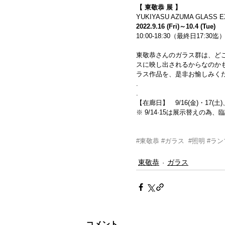
【 東敬恭 展 】
YUKIYASU AZUMA GLASS E
2022.9.16 (Fri)～10.4 (Tue)
10:00-18:30（最終日17:30
東敬恭さんのガラス群は、ど
スに映し出されるからなのか
ラス作品を、是非お愉しみく
.
.
【在廊日】　9/16(金)・17(土)、2
※ 9/14·15は展示替えの為
#東敬恭
#ガラス
#照明
#ラン
東敬恭
ガラス
コメント