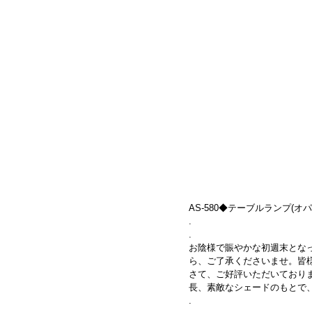
AS-580◆テーブルランプ(オパール
.
.
お陰様で賑やかな初週末とな
ら、ご了承くださいませ。皆
さて、ご好評いただいており
長、素敵なシェードのもとで
.