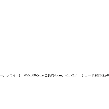
ホワイト)　￥55,000-(size:全長約45cm、φ16×2.7h、シェード:約口径φ10.7