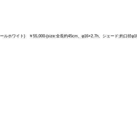
ホワイト)　￥55,000-(size:全長約45cm、φ16×2.7h、シェード:約口径φ10.7