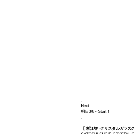
.
Next...
明日
3/8
～Start！
.
.
【 杉江智 -クリスタルガラスの