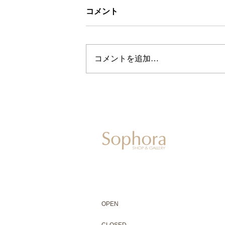
コメント
コメントを追加…
604-0931
京都市中京区二条通寺町東入ル榎木町77-1 延
075-211-5552
enjyudo-gallery@sophora.jp
OPEN 10:00-18:30（展覧会最終日17:3
OPEN
10:00-18:30（Last day of exhibit
CLOSED 木曜定休・水曜不定休