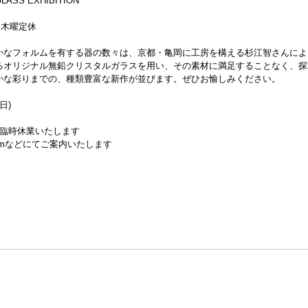
LASS EXHIBITION
迄）木曜定休
かなフォルムを有する器の数々は、京都・亀岡に工房を構える杉江智さんによ
るオリジナル無鉛クリスタルガラスを用い、その素材に満足することなく、探
かな彩りまでの、種類豊富な新作が並びます。ぜひお愉しみください。
日)
に臨時休業いたします
gramなどにてご案内いたします