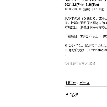
SATOSHI SUGIE CRYSTAL G
2024.3.8(Fri)～3.26(Tue)
10:00-18:30（最終日17:30
.
風や水の流れを感じる、柔ら
す。抜群の透明度と輝きを誇
本展には、無色透明から華や
.
【在廊日】3/8(金)・9(土)・10(
.
※ 
3/6
・7 は、展示替えの為
※ 急な変更は、HPやInsta
.
.
#杉江智
#ガラス
#DM
杉江智
ガラス