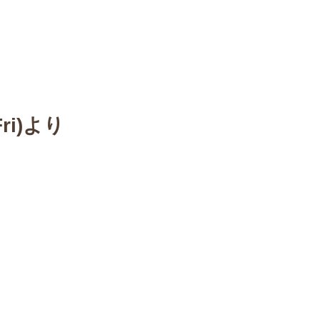
ontact
More
ri)より