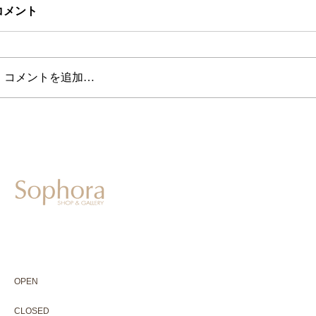
コメント
コメントを追加…
604-0931
京都市中京区二条通寺町東入ル榎木町77-1 延寿堂ビル1F
075-211-5552
enjyudo-gallery@sophora.jp
OPEN 10:00-18:30（展覧会最終日17:30迄）
OPEN
10:00-18:30（Last day of exhibition -17:30）
CLOSED 木曜定休・水曜不定休
CLOSED
Thursday +Wednesday, irregularly