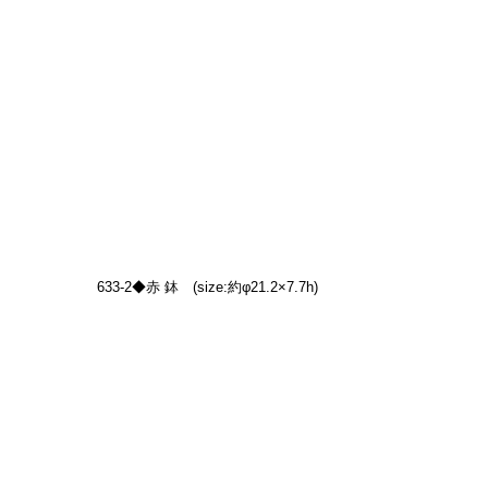
633-2◆赤 鉢　(size:約φ21.2×7.7h)