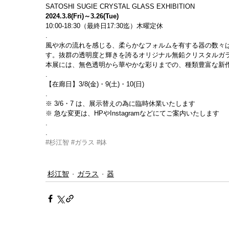
SATOSHI SUGIE CRYSTAL GLASS EXHIBITION
2024.3.8(Fri)～3.26(Tue)
10:00-18:30（最終日17:30迄）木曜定休
.
風や水の流れを感じる、柔らかなフォルムを有する器の数々
す。抜群の透明度と輝きを誇るオリジナル無鉛クリスタルガ
本展には、無色透明から華やかな彩りまでの、種類豊富な新
.
【在廊日】3/8(金)・9(土)・10(日)
.
※ 
3/6
・7 は、展示替えの為に臨時休業いたします
※ 急な変更は、HPやInstagramなどにてご案内いたします
.
.
#杉江智
#ガラス
#鉢
杉江智
ガラス
器