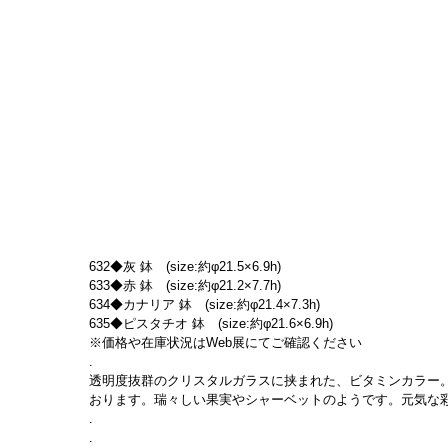
632◆灰 鉢　(size:約φ21.5×6.9h)
633◆赤 鉢　(size:約φ21.2×7.7h)
634◆カナリア 鉢　(size:約φ21.4×7.3h)
635◆ピスタチオ 鉢　(size:約φ21.6×6.9h)
※価格や在庫状況はWeb展にてご確認ください
.
透明度抜群のクリスタルガラスに挟まれた、ビタミンカラー
おります。瑞々しい果実やシャーベットのようです。元気な
.
.