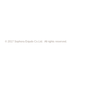
※ 駐車場はございません。近隣のコインパーキングをご利用下さい
※ HP内の全ての写真の無断転用・無断転載は、禁止いたします
© 2017 Sophora Enjudo Co.Ltd. All rights reserved.