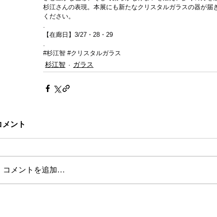
杉江さんの表現。本展にも新たなクリスタルガラスの器が届
ください。
.
【在廊日】3/27・28・29
.
#杉江智
#クリスタルガラス
杉江智
ガラス
コメント
コメントを追加…