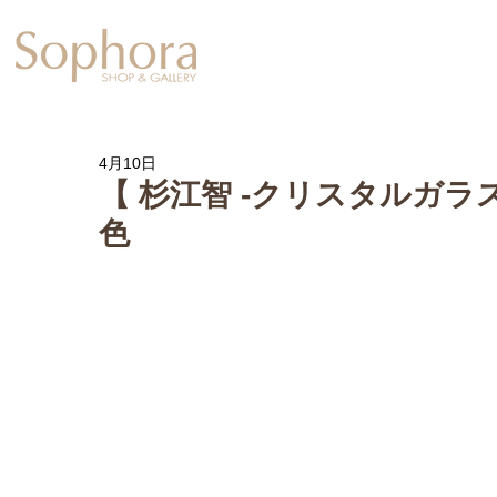
Exhibition
【Sophora20周年企
4月10日
【 杉江智 -クリスタルガラ
色