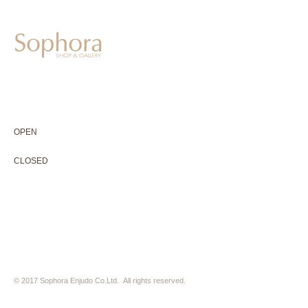
604-0931
京都市中京区二条通寺町東入ル榎木町77-1 延寿堂ビル1F
075-211-5552
enjyudo-gallery@sophora.jp
OPEN 10:00-18:30（展覧会最終日17:30迄）
OPEN
10:00-18:30（Last day of exhibition -17:30）
CLOSED 木曜定休・水曜不定休
CLOSED
Thursday +Wednesday, irregularly
※ 駐車場はございません。近隣のコインパーキングをご利用下さい
※ HP内の全ての写真の無断転用・無断転載は、禁止いたします
© 2017 Sophora Enjudo Co.Ltd. All rights reserved.