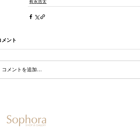
有永浩太
コメント
コメントを追加…
604-0931
京都市中京区二条通寺町東入ル榎木町77-1 延寿堂ビル1F