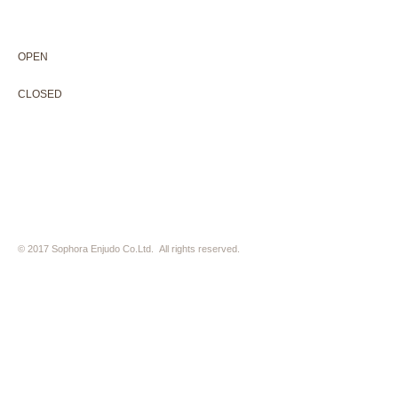
075-211-5552
enjyudo-gallery@sophora.jp
OPEN 10:00-18:30（展覧会最終日17:30迄）
OPEN
10:00-18:30（Last day of exhibition -17:30）
CLOSED 木曜定休・水曜不定休
CLOSED
Thursday +Wednesday, irregularly
※ 駐車場はございません。近隣のコインパーキングをご利用下さい
※ HP内の全ての写真の無断転用・無断転載は、禁止いたします
© 2017 Sophora Enjudo Co.Ltd. All rights reserved.