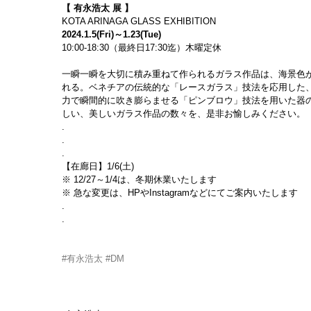
【 有永浩太 展 】
KOTA ARINAGA GLASS EXHIBITION
2024.1.5(Fri)～1.23(Tue)
10:00-18:30（最終日17:30迄）木曜定休
一瞬一瞬を大切に積み重ねて作られるガラス作品は、海景色
れる。ベネチアの伝統的な「レースガラス」技法を応用した
力で瞬間的に吹き膨らませる「ピンブロウ」技法を用いた器
しい、美しいガラス作品の数々を、是非お愉しみください。
. 
.
.
【在廊日】1/6(土)
※ 
12/27
～1/4は、冬期休業いたします
※ 急な変更は、HPやInstagramなどにてご案内いたします
.
.
#有永浩太
#DM