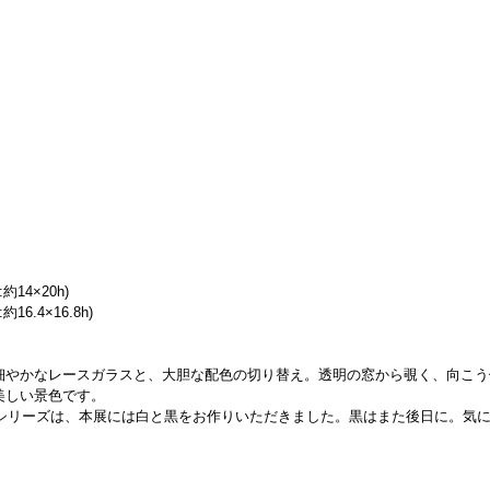
:約14×20h)
:約16.4×16.8h)
細やかなレースガラスと、大胆な配色の切り替え。透明の窓から覗く、向こう
美しい景色です。
eシリーズは、本展には白と黒をお作りいただきました。黒はまた後日に。気