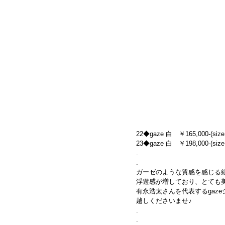
22◆gaze 白　￥165,000-(size
23◆gaze 白　￥198,000-(size
.
.
ガーゼのような質感を感じる
浮遊感が増しており、とても
有永浩太さんを代表するgaz
越しくださいませ♪
.
.