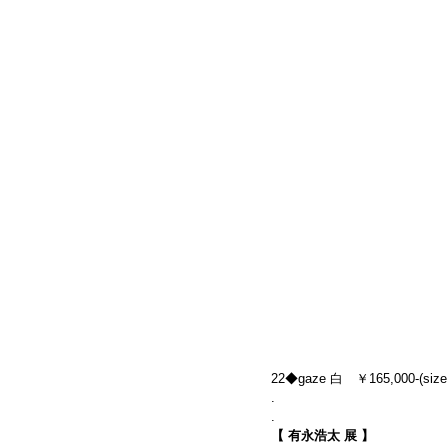
22◆gaze 白　￥165,000-(size
.
.
【 有永浩太 展 】