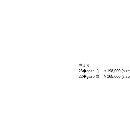
左より
23◆gaze 白　￥198,000-(size
22◆gaze 白　￥165,000-(size