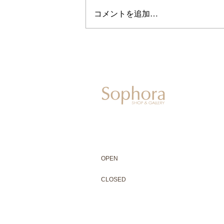
コメントを追加…
604-0931
京都市中京区二条通寺町東入ル榎木町77-1 延
075-211-5552
enjyudo-gallery@sophora.jp
OPEN 10:00-18:30（展覧会最終日17:3
OPEN
10:00-18:30（Last day of exhibit
CLOSED 木曜定休・水曜不定休
CLOSED
Thursday +Wednesday, irregularly
※ 駐車場はございません。近隣のコインパー
※ HP内の全ての写真の無断転用・無断転載