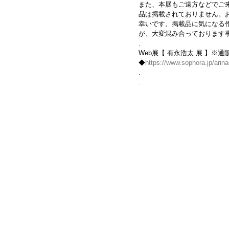
また、本展もご遠方などでご来
品は掲載されておりません。
幸いです。掲載品に気になる
が、大変混み合っております
.
Web展【 有永浩太 展 】※
◆
https://www.sophora.jp/arin
.
.