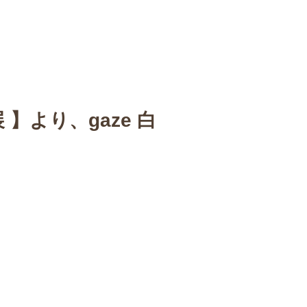
n
【Sophora20周年企画展 】
Gallery
Schedule
C
 】より、gaze 白