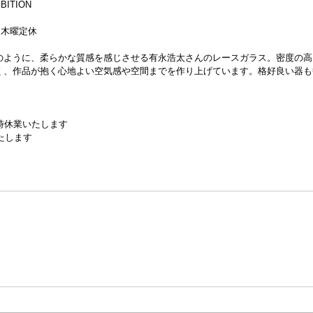
BITION
迄）木曜定休
のように、柔らかな質感を感じさせる有永浩太さんのレースガラス。密度の高
く、作品が抱く心地よい空気感や空間までを作り上げています。格好良い器も
臨時休業いたします
いたします