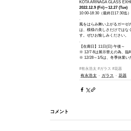
KOTA ARINAGA GLASS EXHI
2022.12.9 (Fri)～12.27 (Tue)
10:00-18:30（最終日17:30
.
風をはらみ舞い上がるガーゼ
は、模様の美しさだけではな
す。ぜひお愉しみください。
.
【在廊日】11日(日) 午後～
※ 12/7·8は展示替えの為、
※ 12/28～1/5は、冬季休業
#有永浩太
#ガラス
#花器
有永浩太
ガラス
花器
コメント