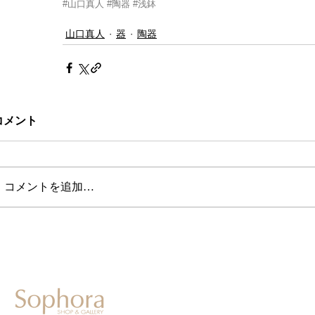
#山口真人
#陶器
#浅鉢
山口真人
器
陶器
コメント
コメントを追加…