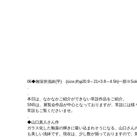
06◆御深井浅鉢(平)　(size:約φ20.9～21×3.8～4.5h)一部※Sold
.
.
本日は、なかなかご紹介ができない常設作品をご紹介。
SNSは、展覧会作品が中心となっておりますが、常設には様
常設もご覧くださいませ。
.
◆山口真人さん作
ガラス化した釉薬の輝きに吸い込まれそうになる、山口さん
も美しい浅鉢です。現在は、少し数が揃っておりますので、