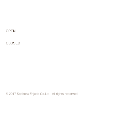
604-0931
京都市中京区二条通寺町東入ル榎木町77-1 延寿堂ビル1F
075-211-5552
enjyudo-gallery@sophora.jp
OPEN 10:00-18:30（展覧会最終日17:30迄）
OPEN
10:00-18:30（Last day of exhibition -17:30）
CLOSED 木曜定休・水曜不定休
CLOSED
Thursday +Wednesday, irregularly
※ 駐車場はございません。近隣のコインパーキングをご利用下さい
※ HP内の全ての写真の無断転用・無断転載は、禁止いたします
© 2017 Sophora Enjudo Co.Ltd. All rights reserved.