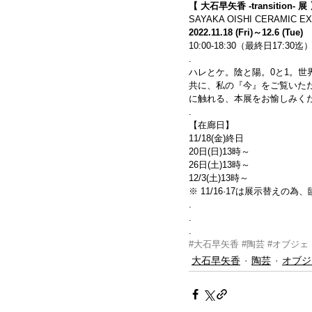
【 大石早矢香 -transition- 展
SAYAKA OISHI CERAMIC EX
2022.11.18 (Fri)～12.6 (Tue)
10:00-18:30（最終日17:30
.
ハレとケ。陰と陽。0と1。
共に、私の『今』をご覧いた
に触れる、本展をお愉しみく
.
【在廊日】
11/18(金)終日
20日(日)13時～
26日(土)13時～
12/3(土)13時～
※ 11/16·17は展示替えの
.
.
.
#大石早矢香
#陶芸
#オブジェ
大石早矢香
陶芸
オブジ