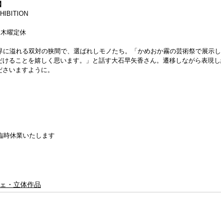
 】
HIBITION
迄）木曜定休
世界に溢れる双対の狭間で、選ばれしモノたち。「かめおか霧の芸術祭で展示
だけることを嬉しく思います。」と話す大石早矢香さん。遷移しながら表現し
ださいますように。
為、臨時休業いたします
ェ・立体作品