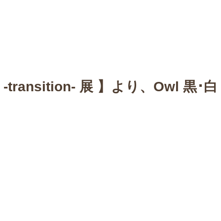
n
【Sophora20周年企画展 】
Gallery
Schedule
C
transition- 展 】より、Owl 黒･白