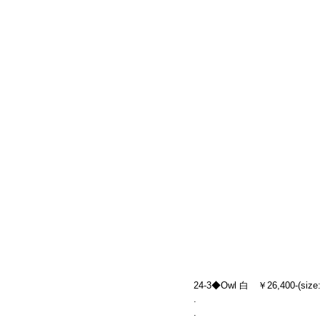
24-3◆Owl 白　￥26,400-(size:
.
.