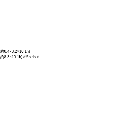
約8.4×8.2×10.1h)
約8.3×10.1h)※Soldout