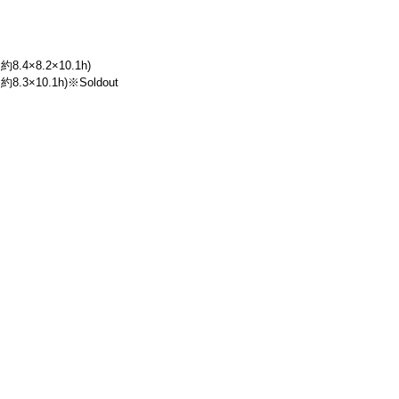
約8.4×8.2×10.1h)
約8.3×10.1h)※Soldout