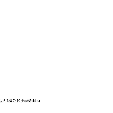
約8.4×8.7×10.4h)※Soldout