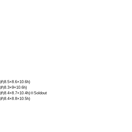
約8.5×8.6×10.6h)
約8.3×9×10.6h)
約8.4×8.7×10.4h)※Soldout
約8.4×8.8×10.5h)