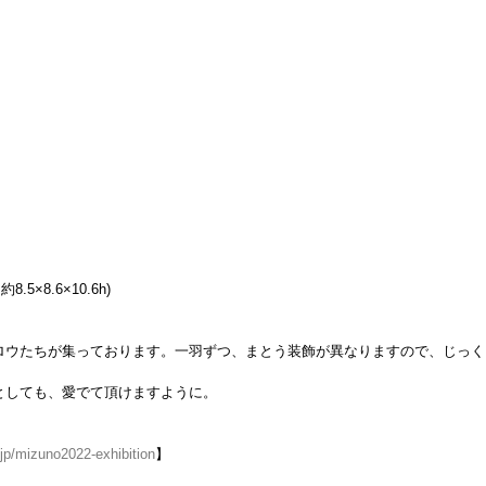
約8.5×8.6×10.6h)
ロウたちが集っております。一羽ずつ、まとう装飾が異なりますので、じっく
としても、愛でて頂けますように。
jp/mizuno2022-exhibition
】