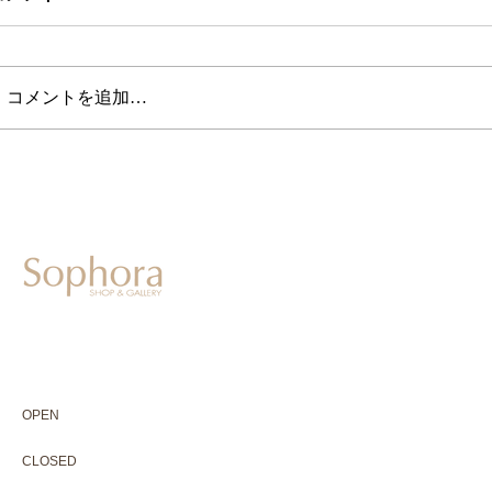
コメントを追加…
604-0931
京都市中京区二条通寺町東入ル榎木町77-1 延寿堂ビル1F
075-211-5552
enjyudo-gallery@sophora.jp
OPEN 10:00-18:30（展覧会最終日17:30迄）
OPEN
10:00-18:30（Last day of exhibition -17:30）
CLOSED 木曜定休・水曜不定休
CLOSED
Thursday +Wednesday, irregularly
※ 駐車場はございません。近隣のコインパーキングをご利用下さい