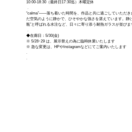
10:00-18:30（最終日17:30迄）木曜定休
 .
“calma”――落ち着いた時間を、作品と共に過ごしていた
だ空気のように静かで、ひそやかな強さを湛えています。静
瓶”と呼ばれる水注など、日々に寄り添う耐熱ガラスが並びま
 .
◆在廊日：5/30(金)                 
※ 5/28･29 は、展示替えの為に臨時休業いたします
※ 急な変更は、HPやInstagramなどにてご案内いたします
.
.