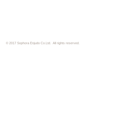
※ HP内の全ての写真の無断転用・無断転載は、禁止いたします
© 2017 Sophora Enjudo Co.Ltd. All rights reserved.