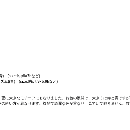
　(size:約φ8×7hなど)
(青)　(size:約φ7.9×6.9hなど)
…更に大きなモチーフにもなりました。お色の展開は、大きくは赤と青ですが
ツの使い方が異なります。複雑で綺麗な色が重なり、見ていて飽きません。数