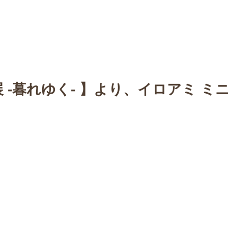
n
【Sophora20周年企画展 】
Gallery
Schedule
C
展 -暮れゆく- 】より、イロアミ ミ