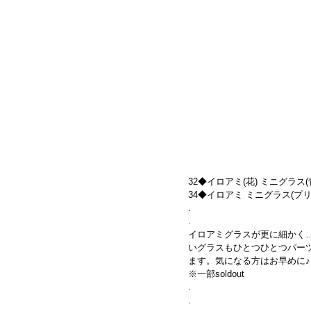
32◆イロアミ(花) ミニグラス(青)
34◆イロアミ ミニグラス(プリズム)
.
.
イロアミグラスが更に細かく
いグラスもひとつひとつパー
ます。気になる方はお早めに♪
※一部soldout
.
.