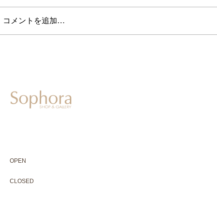
コメントを追加…
604-0931
京都市中京区二条通寺町東入ル榎木町77-1 延寿堂ビル1F
075-211-5552
enjyudo-gallery@sophora.jp
OPEN 10:00-18:30（展覧会最終日17:30迄）
OPEN
10:00-18:30（Last day of exhibition -17:30）
CLOSED 木曜定休・水曜不定休
CLOSED
Thursday +Wednesday, irregularly
※ 駐車場はございません。近隣のコインパーキングをご利用下さい
※ HP内の全ての写真の無断転用・無断転載は、禁止いたします