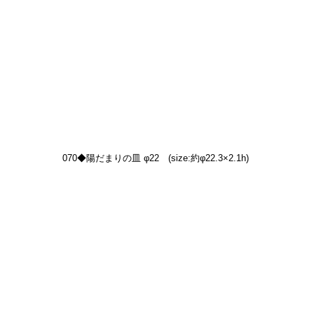
070◆陽だまりの皿 φ22　(size:約φ22.3×2.1h)