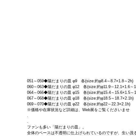
051～059◆陽だまりの皿 φ9　各(size:約φ8.4～8.7×1.8～2h)
060～063◆陽だまりの皿 φ12　各(size:約φ11.9～12.1×1.6～1.
064～066◆陽だまりの皿 φ15　各(size:約φ15.4～15.6×1.5～1.
067～068◆陽だまりの皿 φ18　各(size:約φ18.5～18.7×2.1h)
069～070◆陽だまりの皿 φ22　各(size:約φ22～22.3×2.1h)
※価格や在庫状況など詳細は、Web展をご覧くださいませ
.
.
ファンも多い「陽だまりの皿」。
全体のベースは不透明に仕上げられているのですが、生い茂