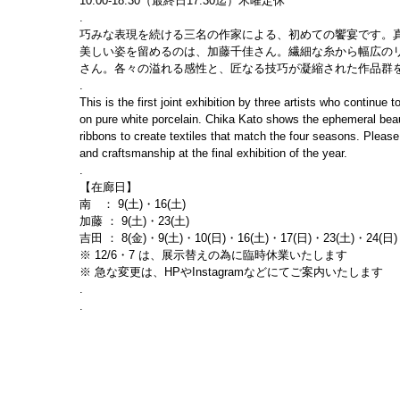
10:00-18:30（最終日17:30迄）木曜定休
.
巧みな表現を続ける三名の作家による、初めての饗宴です。
美しい姿を留めるのは、加藤千佳さん。繊細な糸から幅広の
さん。各々の溢れる感性と、匠なる技巧が凝縮された作品群
.
This is the first joint exhibition by three artists who continue
on pure white porcelain. Chika Kato shows the ephemeral beau
ribbons to create textiles that match the four seasons. Please e
and craftsmanship at the final exhibition of the year.
.
【在廊日】
南　： 9(土)・16(土)
加藤 ： 9(土)・23(土)
吉田 ： 8(金)・9(土)・10(日)・16(土)・17(日)・23(土)・24(日)
※ 12/6・7 は、展示替えの為に臨時休業いたします
※ 急な変更は、HPやInstagramなどにてご案内いたします
.
.