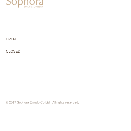
604-0931
京都市中京区二条通寺町東入ル榎木町77-1 延寿堂ビル1F
075-211-5552
enjyudo-gallery@sophora.jp
OPEN 10:00-18:30（展覧会最終日17:30迄）
OPEN
10:00-18:30（Last day of exhibition -17:30）
CLOSED 木曜定休・水曜不定休
CLOSED
Thursday +Wednesday, irregularly
※ 駐車場はございません。近隣のコインパーキングをご利用下さい
※ HP内の全ての写真の無断転用・無断転載は、禁止いたします
© 2017 Sophora Enjudo Co.Ltd. All rights reserved.