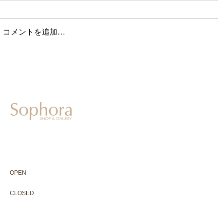
コメントを追加…
604-0931
京都市中京区二条通寺町東入ル榎木町77-1 延寿堂ビル1F
075-211-5552
enjyudo-gallery@sophora.jp
OPEN 10:00-18:30（展覧会最終日17:30迄）
OPEN
10:00-18:30（Last day of exhibition -17:30）
CLOSED 木曜定休・水曜不定休
CLOSED
Thursday +Wednesday, irregularly
※ 駐車場はございません。近隣のコインパーキングをご利用下さい