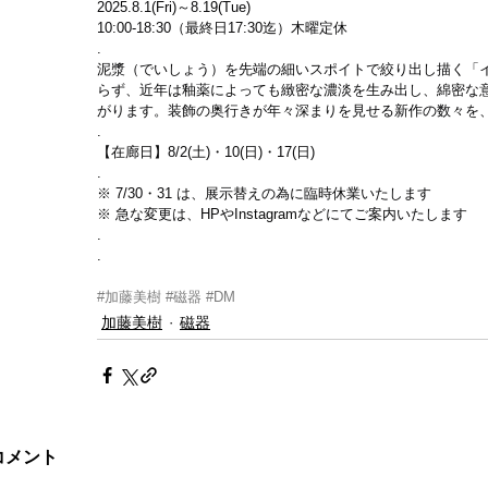
2025.8.1(Fri)～8.19(Tue)
10:00-18:30（最終日17:30迄）木曜定休
.
泥漿（でいしょう）を先端の細いスポイトで絞り出し描く「
らず、近年は釉薬によっても緻密な濃淡を生み出し、綿密な
がります。装飾の奥行きが年々深まりを見せる新作の数々を
.
【在廊日】8/2(土)・10(日)・17(日)
.
※ 7/30・31 は、展示替えの為に臨時休業いたします
※ 急な変更は、HPやInstagramなどにてご案内いたします
.
.
#加藤美樹
#磁器
#DM
加藤美樹
磁器
コメント