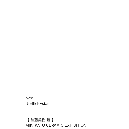
Next…
明日8/1〜start!
.
.
【 加藤美樹 展 】
MIKI KATO CERAMIC EXHIBITION