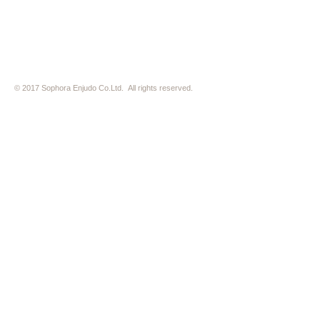
※ HP内の全ての写真の無断転用・無断転載は、禁止いたします
© 2017 Sophora Enjudo Co.Ltd. All rights reserved.