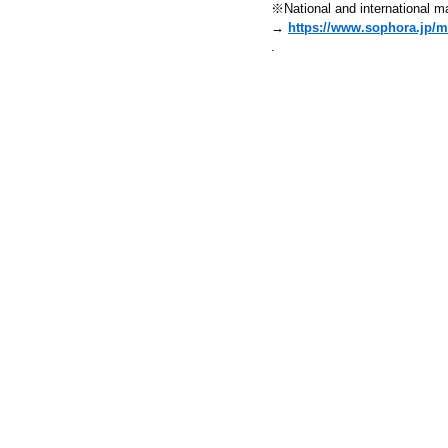
※National and international ma
→ 
https://www.sophora.jp/m
.