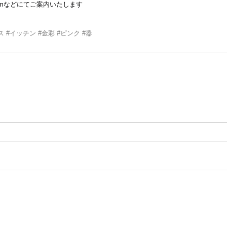
gramなどにてご案内いたします
ス
#イッチン
#金彩
#ピンク
#器