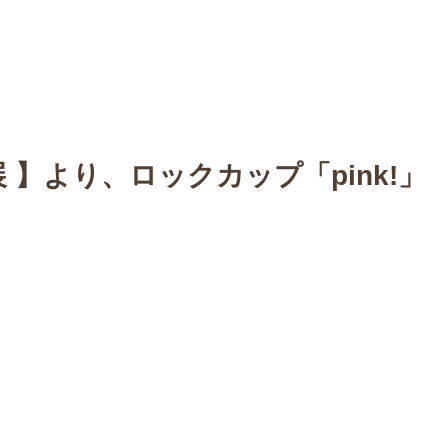
n
【Sophora20周年企画展 】
Gallery
Schedule
C
展 】より、ロックカップ「pink!」