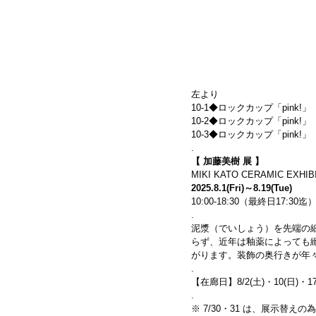
左より
10-1◆ロックカップ「pink!」　(s
10-2◆ロックカップ「pink!」　(s
10-3◆ロックカップ「pink!」　(s
.
【 加藤美樹 展 】
MIKI KATO CERAMIC EXHIB
2025.8.1(Fri)～8.19(Tue)
10:00-18:30（最終日17:30
.
泥漿（でいしょう）を先端の
らず、近年は釉薬によっても
がります。装飾の奥行きが年
.
【在廊日】8/2(土)・10(日)・17
.
※ 7/30・31 は、展示替え