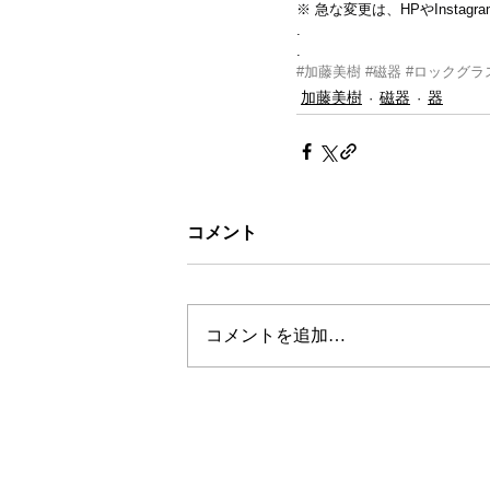
※ 急な変更は、HPやInsta
.
.
#加藤美樹
#磁器
#ロックグラ
加藤美樹
磁器
器
コメント
コメントを追加…