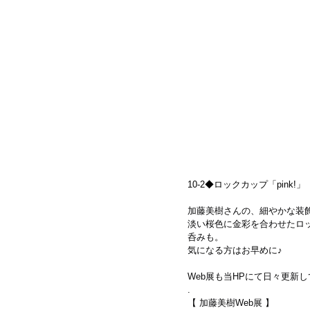
10-2◆ロックカップ「pink!」　(s
加藤美樹さんの、細やかな装
淡い桜色に金彩を合わせたロ
呑みも。
気になる方はお早めに♪
Web展も当HPにて日々更新
.
【 加藤美樹Web展 】