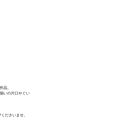
作品。
揃いの片口やぐい
びくださいませ。