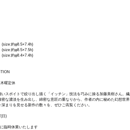
ize:約φ8.5×7.4h)
ize:約φ8.5×7.5h)
ize:約φ8.4×7.4h)
ITION
迄）木曜定休
細いスポイトで絞り出し描く「イッチン」技法を巧みに操る加藤美樹さん。繊
緻密な濃淡を生み出し、綿密な意匠の重なりから、作者の内に秘めた幻想世界
々深まりを見せる新作の数々を、ぜひご高覧ください。
(日)
の為に臨時休業いたします