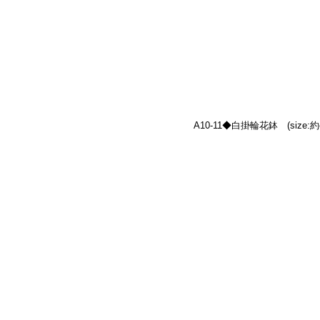
A10-11◆白掛輪花鉢　(size:約φ1