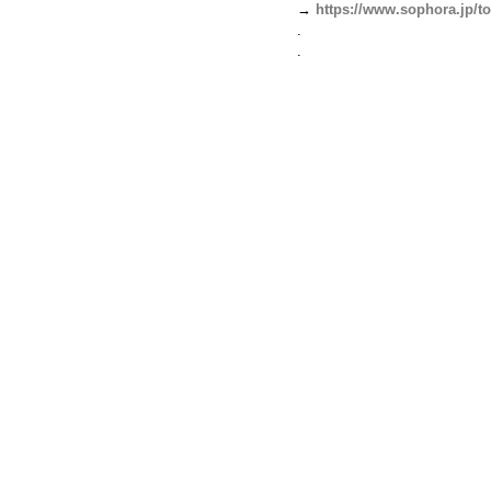
→ 
https://www.sophora.jp/to
.
.