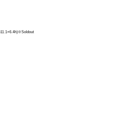
.1×6.4h)※Soldout