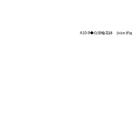
A10-9◆白掛輪花鉢　(size:約φ11