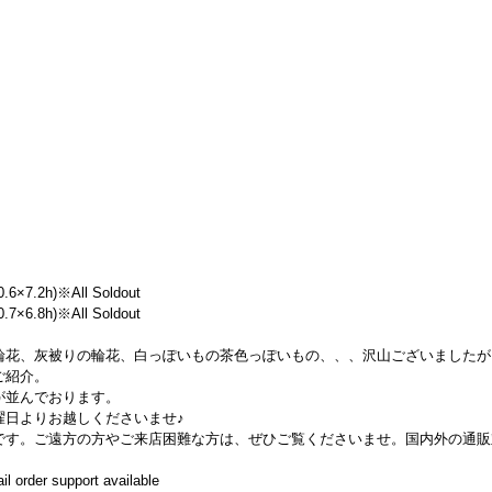
7.2h)※All Soldout
6.8h)※All Soldout
輪花、灰被りの輪花、白っぽいもの茶色っぽいもの、、、沢山ございましたが
ご紹介。
が並んでおります。
曜日よりお越しくださいませ♪
中です。ご遠方の方やご来店困難な方は、ぜひご覧くださいませ。国内外の通販
il order support available