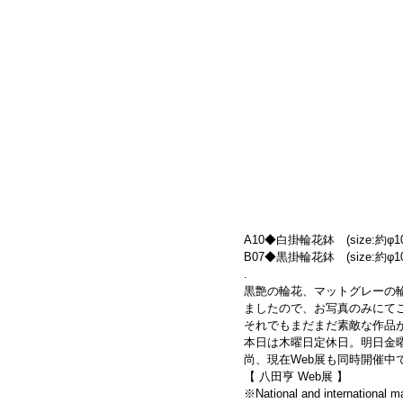
A10◆白掛輪花鉢　(size:約φ10.6×
B07◆黒掛輪花鉢　(size:約φ10.7×
.
黒艶の輪花、マットグレーの
ましたので、お写真のみにて
それでもまだまだ素敵な作品
本日は木曜日定休日。明日金
尚、現在Web展も同時開催
【 八田亨 Web展 】
※National and international ma