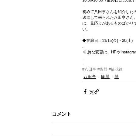
10:00-18:30（最終日17:30
.
初めて八田亨さんを紹介したの
邁進して来られた八田亨さん
は、見応えがあるものばかり
い。
.
◆在廊日：11/15(金)・30(土)
.
※ 急な変更は、HPやInsta
.
.
#八田亨
#陶器
#輪花鉢
八田亨
陶器
器
コメント