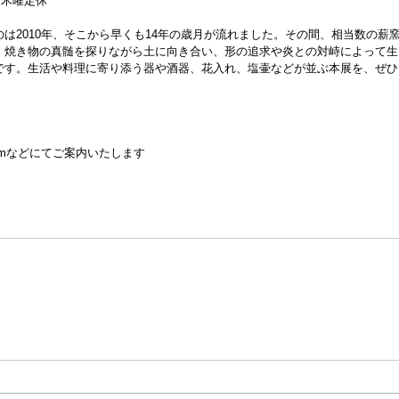
迄）木曜定休
は2010年、そこから早くも14年の歳月が流れました。その間、相当数の薪
。焼き物の真髄を探りながら土に向き合い、形の追求や炎との対峙によって生
です。生活や料理に寄り添う器や酒器、花入れ、塩壷などが並ぶ本展を、ぜひ
gramなどにてご案内いたします