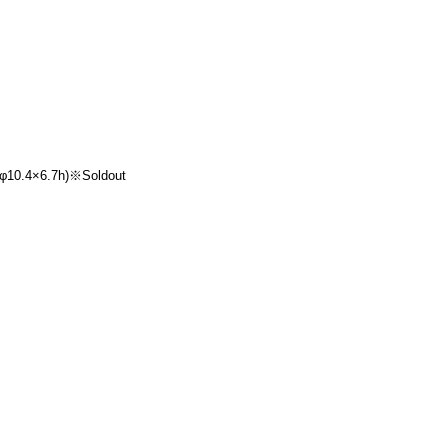
0.4×6.7h)※Soldout