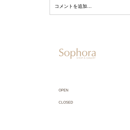
コメントを追加…
604-0931
京都市中京区二条通寺町東入ル榎木町77-1 延
075-211-5552
enjyudo-gallery@sophora.jp
OPEN 10:00-18:30（展覧会最終日17:3
OPEN
10:00-18:30（Last day of exhibit
CLOSED 木曜定休・水曜不定休
CLOSED
Thursday +Wednesday, irregularly
※ 駐車場はございません。近隣のコインパー
※ HP内の全ての写真の無断転用・無断転載