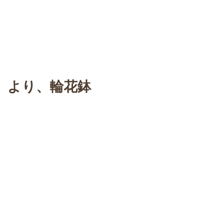
n
【Sophora20周年企画展 】
Gallery
Schedule
C
 】より、輪花鉢