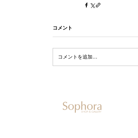
コメント
コメントを追加…
604-0931
京都市中京区二条通寺町東入ル榎木町77-1 延
075-211-5552
enjyudo-gallery@sophora.jp