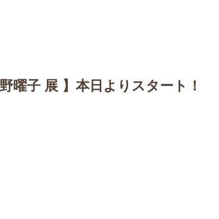
n
【Sophora20周年企画展 】
Gallery
Schedule
C
佐野曜子 展 】本日よりスタート！