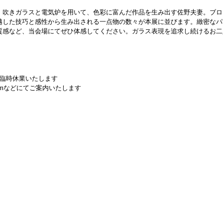
、吹きガラスと電気炉を用いて、色彩に富んだ作品を生み出す佐野夫妻。ブロ
越した技巧と感性から生み出される一点物の数々が本展に並びます。緻密なパ
質感など、当会場にてぜひ体感してください。ガラス表現を追求し続けるお二
。
 
為に臨時休業いたします
gramなどにてご案内いたします