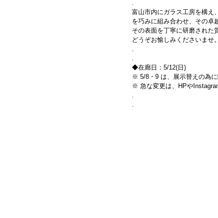
.
富山市内にガラス工房を構え
を巧みに組み合わせ、その卓
その表面を丁寧に研磨された
どうぞお愉しみくださいませ
. 
.
◆在廊日：5/12(日)                
※ 5/8・9 は、展示替えの
※ 急な変更は、HPやInsta
.
.