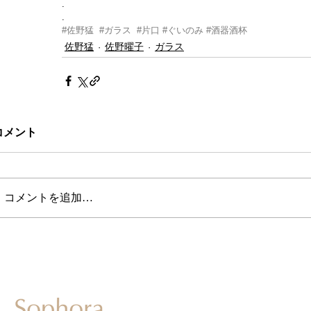
.
.
#佐野猛
#ガラス
#片口
#ぐいのみ
#酒器酒杯
佐野猛
佐野曜子
ガラス
コメント
コメントを追加…