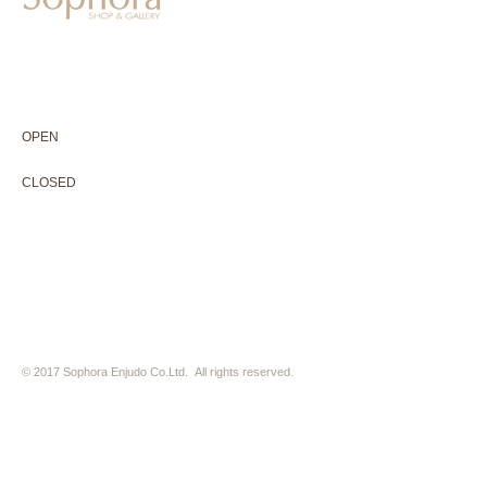
604-0931
京都市中京区二条通寺町東入ル榎木町77-1 延寿堂ビル1F
075-211-5552
enjyudo-gallery@sophora.jp
OPEN 10:00-18:30（展覧会最終日17:30迄）
OPEN
10:00-18:30（Last day of exhibition -17:30）
CLOSED 木曜定休・水曜不定休
CLOSED
Thursday +Wednesday, irregularly
※ 駐車場はございません。近隣のコインパーキングをご利用下さい
※ HP内の全ての写真の無断転用・無断転載は、禁止いたします
© 2017 Sophora Enjudo Co.Ltd. All rights reserved.