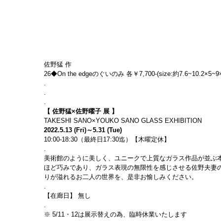
佐野猛 作
26◆On the edgeのぐいのみ 各￥7,700-(size:約7.6~10.2×5~9×4.
.
.
.
【 佐野猛×佐野曜子 展 】
TAKESHI SANO×YOUKO SANO GLASS EXHIBITION
2022.5.13 (Fri)～5.31 (Tue)
10:00-18:30（最終日17:30迄）【木曜定休】
.
美術館のように美しく、ユニークで上質なガラス作品が並ぶ
ほど巧みであり、ガラス表現の無限性を感じさせる佐野夫妻
りが溢れるお二人の世界を、是非お愉しみください。
.
【在廊日】 無し
.
※ 5/11・12は展示替えの為、臨時休業いたします