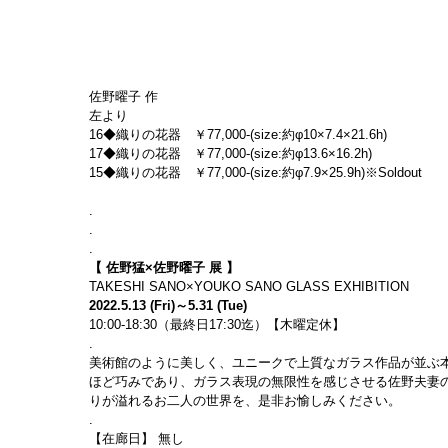
佐野曜子 作
左より
16◆織りの花器　￥77,000-(size:約φ10×7.4×21.6h)
17◆織りの花器　￥77,000-(size:約φ13.6×16.2h)
15◆織りの花器　￥77,000-(size:約φ7.9×25.9h)※Soldout
.
.
.
【 佐野猛×佐野曜子 展 】
TAKESHI SANO×YOUKO SANO GLASS EXHIBITION
2022.5.13 (Fri)～5.31 (Tue)
10:00-18:30（最終日17:30迄）【木曜定休】
.
美術館のように美しく、ユニークで上質なガラス作品が並ぶ
ほど巧みであり、ガラス表現の無限性を感じさせる佐野夫妻
りが溢れるお二人の世界を、是非お愉しみください。
.
【在廊日】 無し