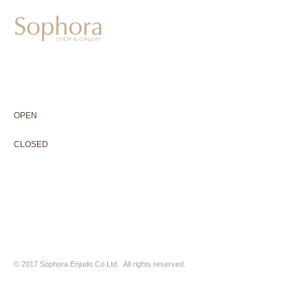
604-0931
京都市中京区二条通寺町東入ル榎木町77-1 延寿堂ビル1F
075-211-5552
enjyudo-gallery@sophora.jp
OPEN 10:00-18:30（展覧会最終日17:30迄）
OPEN
10:00-18:30（Last day of exhibition -17:30）
CLOSED 木曜定休・水曜不定休
CLOSED
Thursday +Wednesday, irregularly
※ 駐車場はございません。近隣のコインパーキングをご利用下さい
※ HP内の全ての写真の無断転用・無断転載は、禁止いたします
© 2017 Sophora Enjudo Co.Ltd. All rights reserved.