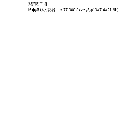
佐野曜子 作
16◆織りの花器　￥77,000-(size:約φ10×7.4×21.6h)