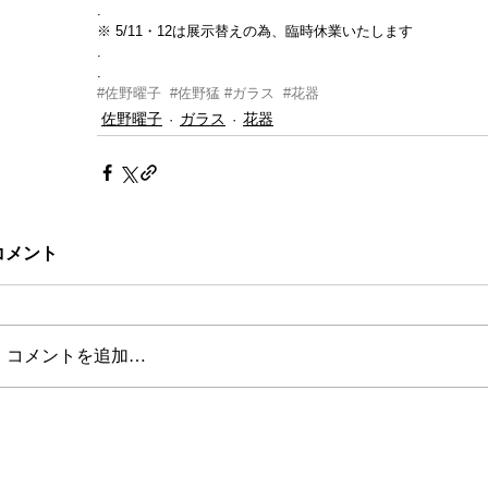
.
※ 5/11・12は展示替えの為、臨時休業いたします
.
.
#佐野曜子
#佐野猛
#ガラス
#花器
佐野曜子
ガラス
花器
コメント
コメントを追加…