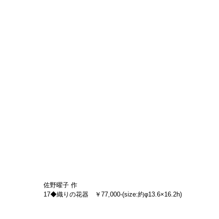
佐野曜子 作
17◆織りの花器　￥77,000-(size:約φ13.6×16.2h)