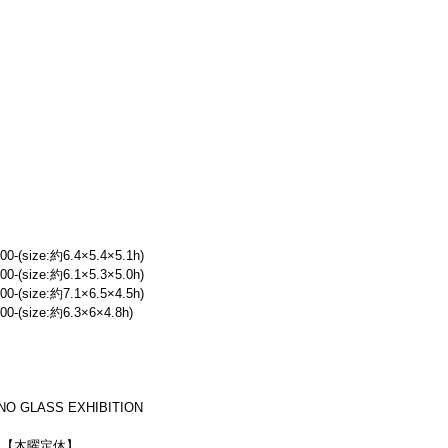
size:約6.4×5.4×5.1h)
size:約6.1×5.3×5.0h)
size:約7.1×6.5×4.5h)
size:約6.3×6×4.8h)
O GLASS EXHIBITION
0迄）【木曜定休】