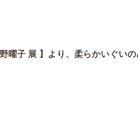
n
【Sophora20周年企画展 】
Gallery
Schedule
C
佐野曜子 展 】より、柔らかいぐいの