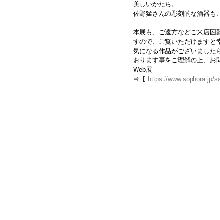
美しいかたち。
佐野猛さんの彫刻的な酒器も
.
本展も、ご遠方などご来店困難
すので、ご覧いただけますと
気になる作品がございました
おります事をご理解の上、お
Web展
⇒【 
https://www.sophora.jp/s
.