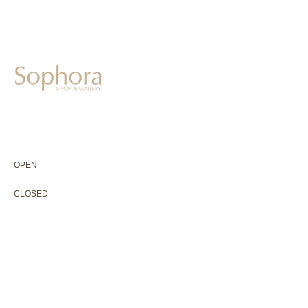
604-0931
京都市中京区二条通寺町東入ル榎木町77-1 延寿堂ビル1F
075-211-5552
enjyudo-gallery@sophora.jp
OPEN 10:00-18:30（展覧会最終日17:30迄）
OPEN
10:00-18:30（Last day of exhibition -17:30）
CLOSED 木曜定休・水曜不定休
CLOSED
Thursday +Wednesday, irregularly
※ 駐車場はございません。近隣のコインパーキングをご利用下さい
※ HP内の全ての写真の無断転用・無断転載は、禁止いたします