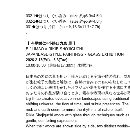
032-1◆はつり ぐい呑み　(size:約φ6.9×4.5h)
032-2◆はつり ぐい呑み　(size:約φ6.9×4.5h)
031◆はつり 片口　(size:約13.3×11.7×7.7h)
.
.
【 今尾栄仁×小路口力恵 展 】
EIJI IMAO × RIKIE SHOJIGUCHI
JAPANEASE-STYLE PAINTINGS × GLASS EXHIBITION
2026.2.13(Fri)～3.3(Tue)
10:00-18:30（最終日17:30迄）木曜定休
.
日本画の岩絵の具を用い、移ろい続ける宇宙や時の流れ、気
が生む粒子の集散と解放は、自然の営みそのものを映し出し
しく心地よい表情を宿したオブジェや器を制作する小路口力
おふたりの作品が隣り合うとき、素材や表現の異なる世界が
Eiji Imao creates evocative inner landscapes using traditiona
shifting universe, the flow of time, and subtle presences. The
rock and earth seem to mirror the rhythms of nature itself.
Rikie Shojiguchi works with glass through techniques such as 
gentle, comforting expressions.
When their works are shown side by side, two distinct world