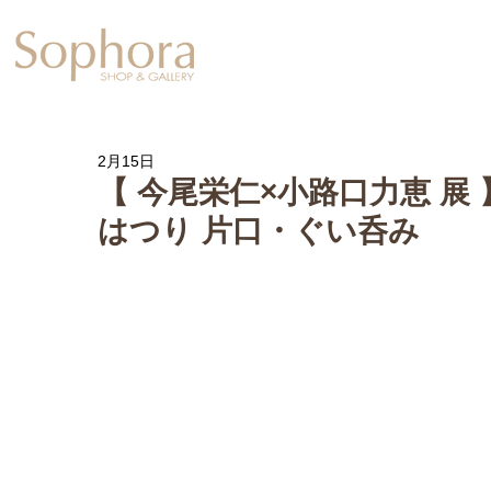
Exhibition
【Sophora20周年企
2月15日
【 今尾栄仁×小路口力恵 展 
はつり 片口・ぐい呑み