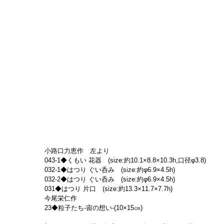
小路口力恵作　左より
043-1◆くもい 花器　(size:約10.1×8.8×10.3h,口径φ3.8)
032-1◆はつり ぐい呑み　(size:約φ6.9×4.5h)
032-2◆はつり ぐい呑み　(size:約φ6.9×4.5h)
031◆はつり 片口　(size:約13.3×11.7×7.7h)
今尾栄仁作
23◆粒子たち-宙の想い-(10×15㎝)