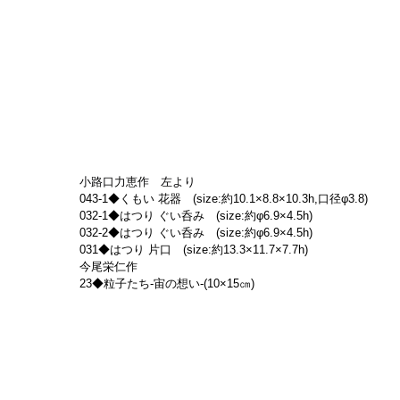
小路口力恵作　左より
043-1◆くもい 花器　(size:約10.1×8.8×10.3h,口径φ3.8)
032-1◆はつり ぐい呑み　(size:約φ6.9×4.5h)
032-2◆はつり ぐい呑み　(size:約φ6.9×4.5h)
031◆はつり 片口　(size:約13.3×11.7×7.7h)
今尾栄仁作
23◆粒子たち-宙の想い-(10×15㎝)