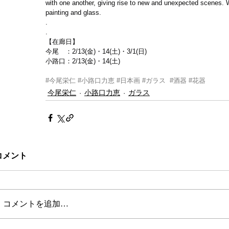
with one another, giving rise to new and unexpected scenes. 
painting and glass.
.
.
【在廊日】
今尾　：2/13(金)・14(土)・3/1(日)
小路口：2/13(金)・14(土)
#今尾栄仁
#小路口力恵
#日本画
#ガラス
#酒器
#花器
今尾栄仁
小路口力恵
ガラス
コメント
コメントを追加…