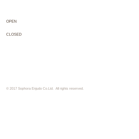
075-211-5552
enjyudo-gallery@sophora.jp
OPEN 10:00-18:30（展覧会最終日17:30迄）
OPEN
10:00-18:30（Last day of exhibition -17:30）
CLOSED 木曜定休・水曜不定休
CLOSED
Thursday +Wednesday, irregularly
※ 駐車場はございません。近隣のコインパーキングをご利用下さい
※ HP内の全ての写真の無断転用・無断転載は、禁止いたします
© 2017 Sophora Enjudo Co.Ltd. All rights reserved.