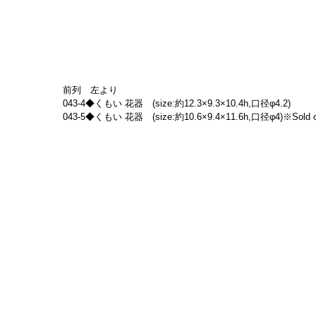
前列　左より
043-4◆くもい 花器　(size:約12.3×9.3×10.4h,口径φ4.2)
043-5◆くもい 花器　(size:約10.6×9.4×11.6h,口径φ4)※Sold o