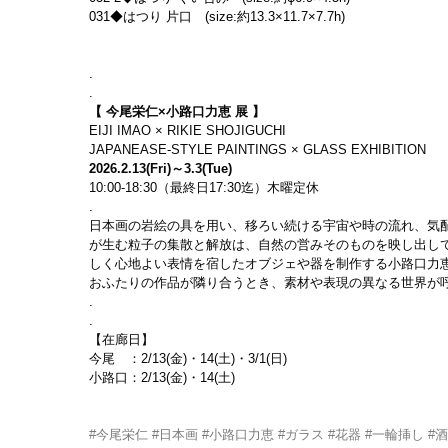
031◆はつり 片口　(size:約13.3×11.7×7.7h)
.
.
【 今尾栄仁×小路口力恵 展 】
EIJI IMAO × RIKIE SHOJIGUCHI
JAPANEASE-STYLE PAINTINGS × GLASS EXHIBITION
2026.2.13(Fri)～3.3(Tue)
10:00-18:30（最終日17:30迄）木曜定休
.
日本画の岩絵の具を用い、移ろい続ける宇宙や時の流れ、気
が生む粒子の集散と解放は、自然の営みそのものを映し出し
しく心地よい表情を宿したオブジェや器を制作する小路口力
おふたりの作品が隣り合うとき、素材や表現の異なる世界が
.
.
【在廊日】
今尾　：2/13(金)・14(土)・3/1(日)
小路口：2/13(金)・14(土)
#今尾栄仁
#日本画
#小路口力恵
#ガラス
#花器
#一輪挿し
#