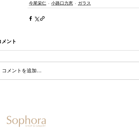
今尾栄仁
小路口力恵
ガラス
コメント
コメントを追加…
604-0931
京都市中京区二条通寺町東入ル榎木町77-1 延寿堂ビル1F