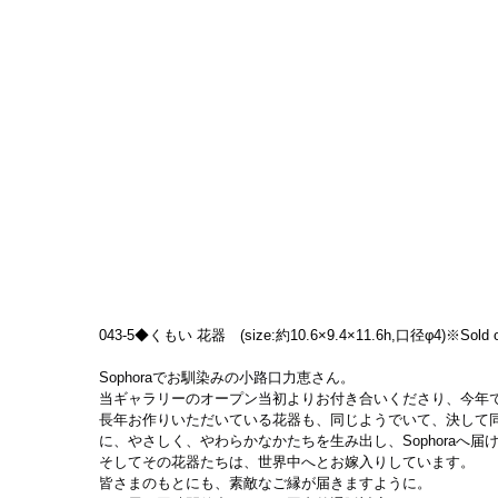
043-5◆くもい 花器　(size:約10.6×9.4×11.6h,口径φ4)※Sold o
Sophoraでお馴染みの小路口力恵さん。
当ギャラリーのオープン当初よりお付き合いくださり、今年で
長年お作りいただいている花器も、同じようでいて、決して
に、やさしく、やわらかなかたちを生み出し、Sophoraへ届
そしてその花器たちは、世界中へとお嫁入りしています。
皆さまのもとにも、素敵なご縁が届きますように。