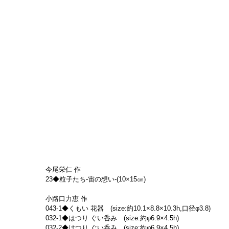
今尾栄仁 作
23◆粒子たち-宙の想い-(10×15㎝)　
小路口力恵 作
043-1◆くもい 花器　(size:約10.1×8.8×10.3h,口径φ3.8)
032-1◆はつり ぐい呑み　(size:約φ6.9×4.5h)
032-2◆はつり ぐい呑み　(size:約φ6.9×4.5h)