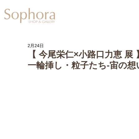
Exhibition
【Sophora20周年企
2月24日
【 今尾栄仁×小路口力恵 
一輪挿し・粒子たち-宙の想