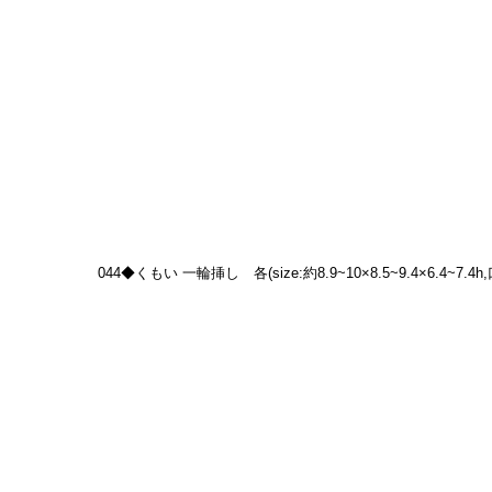
044◆くもい 一輪挿し　各(size:約8.9~10×8.5~9.4×6.4~7.4h,