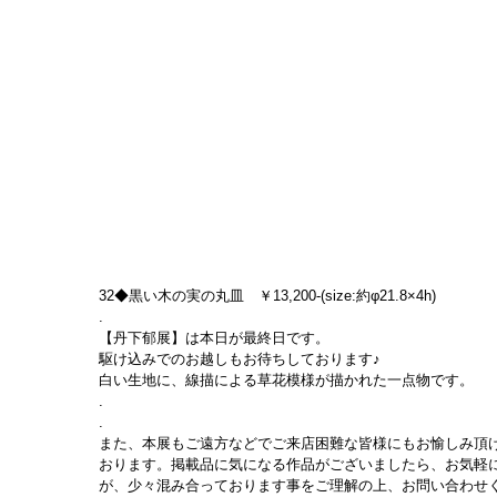
32◆黒い木の実の丸皿　￥13,200-(size:約φ21.8×4h)
.
【丹下郁展】は本日が最終日です。
駆け込みでのお越しもお待ちしております♪
白い生地に、線描による草花模様が描かれた一点物です。
.
.
また、本展もご遠方などでご来店困難な皆様にもお愉しみ頂け
おります。掲載品に気になる作品がございましたら、お気軽
が、少々混み合っております事をご理解の上、お問い合わせ