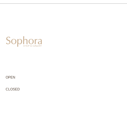
604-0931
京都市中京区二条通寺町東入ル榎木町77-1 延寿堂ビル1F
075-211-5552
enjyudo-gallery@sophora.jp
OPEN 10:00-18:30（展覧会最終日17:30迄）
OPEN
10:00-18:30（Last day of exhibition -17:30）
CLOSED 木曜定休・水曜不定休
CLOSED
Thursday +Wednesday, irregularly
※ 駐車場はございません。近隣のコインパーキングをご利用下さい
※ HP内の全ての写真の無断転用・無断転載は、禁止いたします