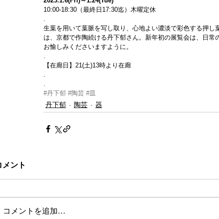
2023.1.6(Fri)～1.24(Tue)
10:00-18:30（最終日17:30迄）木曜定休
.
生葉を用いて葉脈を写し取り、心地よい濃淡で彩色する押し
は、京都で作陶続ける丹下郁さん。新年初の展覧会は、日常
お愉しみくださいますように。
.
【在廊日】21(土)13時より在廊
.
.
#丹下郁
#陶芸
#皿
丹下郁
陶芸
器
コメント
コメントを追加…