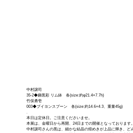
中村譲司
35-2◆鉚黒彩 リム鉢　各(size:約φ21.4×7.7h)
竹俣勇壱
003◆ブイヨンスプーン　各(size:約14.6×4.3、重量45g)
.
本日は定休日。ご注意くださいませ。
本展は、金曜日から再開、24日までの開催となっております
中村譲司さんの黒は、細かな結晶の煌めきが上品に輝き、ど