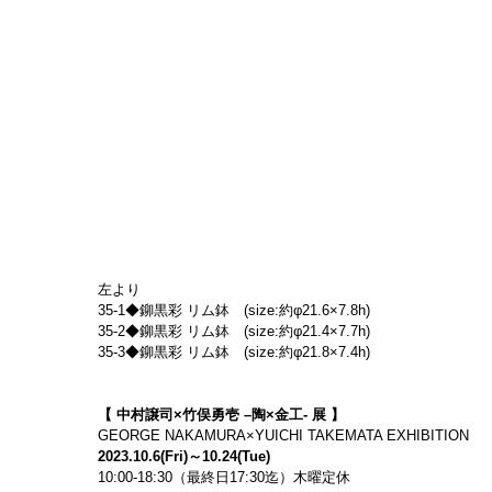
左より
35-1◆鉚黒彩 リム鉢　(size:約φ21.6×7.8h)
35-2◆鉚黒彩 リム鉢　(size:約φ21.4×7.7h)
35-3◆鉚黒彩 リム鉢　(size:約φ21.8×7.4h)
【 中村譲司×竹俣勇壱 –陶×金工- 展 】
GEORGE NAKAMURA×YUICHI TAKEMATA EXHIBITION
2023.10.6(Fri)～10.24(Tue)
10:00-18:30（最終日17:30迄）木曜定休