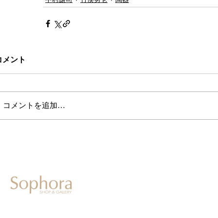
コメント
コメントを追加…
604-0931
京都市中京区二条通寺町東入ル榎木町77-1 延寿堂ビル1F