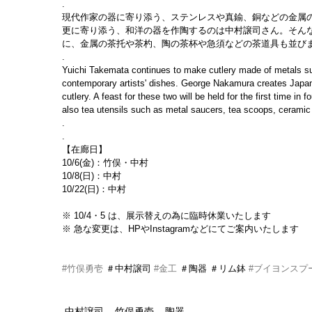
.
現代作家の器に寄り添う、ステンレスや真鍮、銅などの金属
更に寄り添う、和洋の器を作陶するのは中村譲司さん。そん
に、金属の茶托や茶杓、陶の茶杯や急須などの茶道具も並び
.
Yuichi Takemata continues to make cutlery made of metals su
contemporary artists' dishes. George Nakamura creates Japane
cutlery. A feast for these two will be held for the first time i
also tea utensils such as metal saucers, tea scoops, ceramic 
.
.
【在廊日】
10/6(金)：竹俣・中村
10/8(日)：中村
10/22(日)：中村
※ 10/4・5 は、展示替えの為に臨時休業いたします
※ 急な変更は、HPやInstagramなどにてご案内いたします
#竹俣勇壱
 ＃中村譲司 
#金工
 ＃陶器 ＃リム鉢 
#ブイヨンスプ
中村譲司
竹俣勇壱
陶器