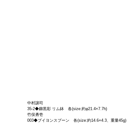
中村譲司
35-2◆鉚黒彩 リム鉢　各(size:約φ21.4×7.7h)
竹俣勇壱
003◆ブイヨンスプーン　各(size:約14.6×4.3、重量45g)