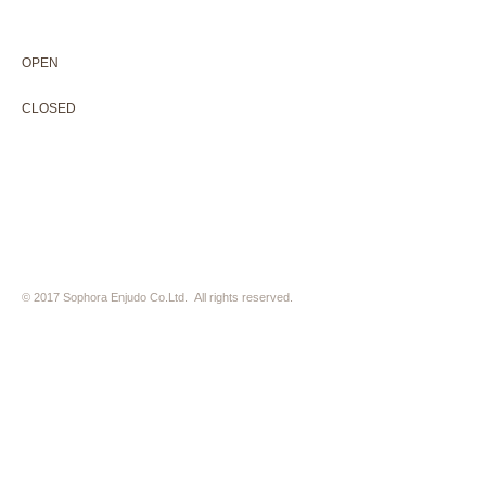
075-211-5552
enjyudo-gallery@sophora.jp
OPEN 10:00-18:30（展覧会最終日17:30迄）
OPEN
10:00-18:30（Last day of exhibition -17:30）
CLOSED 木曜定休・水曜不定休
CLOSED
Thursday +Wednesday, irregularly
※ 駐車場はございません。近隣のコインパーキングをご利用下さい
※ HP内の全ての写真の無断転用・無断転載は、禁止いたします
© 2017 Sophora Enjudo Co.Ltd. All rights reserved.