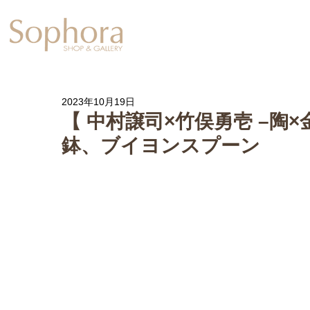
Exhibition
【Sophora20周年企
2023年10月19日
【 中村譲司×竹俣勇壱 –陶×
鉢、ブイヨンスプーン