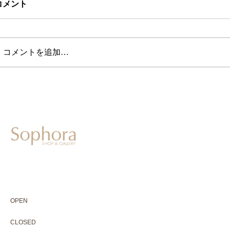
コメント
コメントを追加…
604-0931
京都市中京区二条通寺町東入ル榎木町77-1 延寿堂ビル1F
075-211-5552
enjyudo-gallery@sophora.jp
OPEN 10:00-18:30（展覧会最終日17:30迄）
OPEN
10:00-18:30（Last day of exhibition -17:30）
CLOSED 木曜定休・水曜不定休
CLOSED
Thursday +Wednesday, irregularly