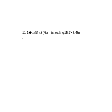
11-1◆白翠 鉢(浅)　(size:約φ15.7×3.4h)
.