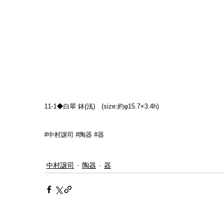
11-1◆白翠 鉢(浅)　(size:約φ15.7×3.4h)
#中村譲司
#陶器
#器
中村譲司
陶器
器