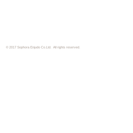
※ 駐車場はございません。近隣のコインパーキングをご利用下さい
※ HP内の全ての写真の無断転用・無断転載は、禁止いたします
© 2017 Sophora Enjudo Co.Ltd. All rights reserved.