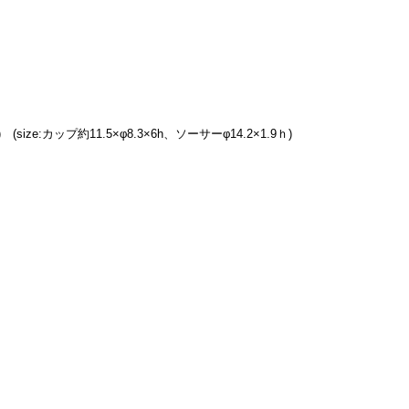
size:カップ約11.5×φ8.3×6h、ソーサーφ14.2×1.9ｈ)