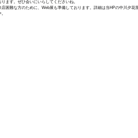
おります。ぜひ会いにいらしてくださいね。
店困難な方のために、Web展も準備しております。詳細は当HPの中川夕花
中。