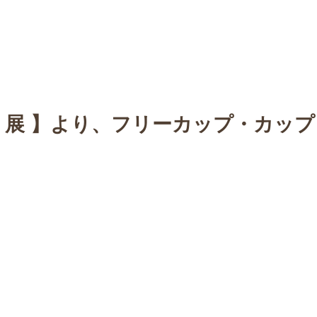
n
【Sophora20周年企画展 】
Gallery
Schedule
C
里 展 】より、フリーカップ・カッ