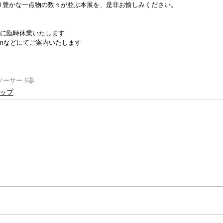
り豊かな一点物の数々が並ぶ本展を、是非お愉しみください。
の為に臨時休業いたします
gramなどにてご案内いたします
ソーサー
#器
ップ