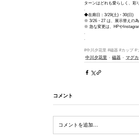
ターンはどれも愛らしく、彩
. 
◆在廊日：3/29(土)・30(日) 
※ 3/26・27 は、展示替え
※ 急な変更は、HPやInsta
.
.
#中川夕花里
#磁器
#カップ
#
中川夕花里
磁器
マグカ
コメント
コメントを追加…