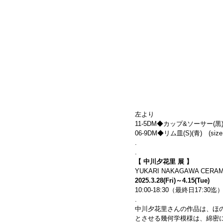
左より
11-5DM◆カップ&ソーサー(黒)　(
06-9DM◆リム皿(S)(青)　(size:
.
.
【 中川夕花里 展 】
YUKARI NAKAGAWA CERAMI
2025.3.28(Fri)～4.15(Tue)
10:00-18:30（最終日17:30
. 
中川夕花里さんの作品は、ほ
とさせる幾何学模様は、綿密