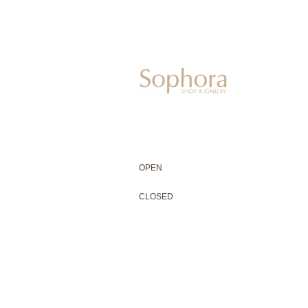
604-0931
京都市中京区二条通寺町東入ル榎木町77-1 延
075-211-5552
enjyudo-gallery@sophora.jp
OPEN 10:00-18:30（展覧会最終日17:3
OPEN
10:00-18:30（Last day of exhibit
CLOSED 木曜定休・水曜不定休
CLOSED
Thursday +Wednesday, irregularly
※ 駐車場はございません。近隣のコインパー
※ HP内の全ての写真の無断転用・無断転載