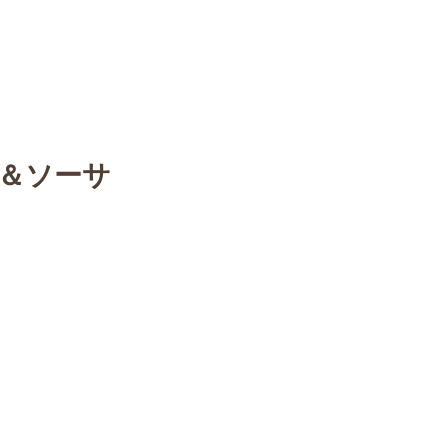
ontact
More
プ＆ソーサ