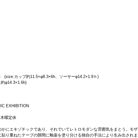
size:カップ約11.5×φ8.3×6h、ソーサーφ14.2×1.9ｈ)
約φ14.3×1.6h)
C EXHIBITION
迄）木曜定休
のかにエキゾチックであり、それでいてレトロモダンな雰囲気をまとう。モザ
に貼り重ねたテープの隙間に釉薬を塗り分ける独自の手法により生み出されま