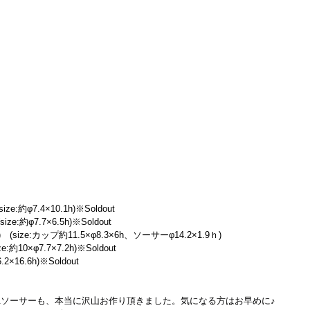
e:約φ7.4×10.1h)※Soldout
e:約φ7.7×6.5h)※Soldout
size:カップ約11.5×φ8.3×6h、ソーサーφ14.2×1.9ｈ)
約10×φ7.7×7.2h)※Soldout
2×16.6h)※Soldout
&ソーサーも、本当に沢山お作り頂きました。気になる方はお早めに♪