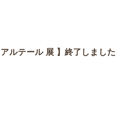
n
【Sophora20周年企画展 】
Gallery
Schedule
C
・アルテール 展 】終了しました