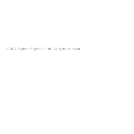
※ 駐車場はございません。近隣のコインパーキングをご利用下さい
※ HP内の全ての写真の無断転用・無断転載は、禁止いたします
© 2017 Sophora Enjudo Co.Ltd. All rights reserved.