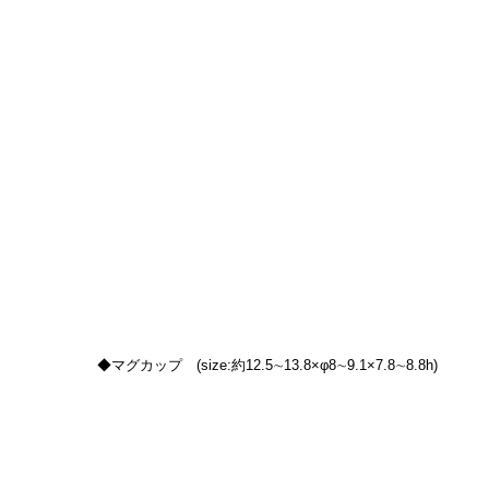
◆マグカップ　(size:約12.5∼13.8×φ8∼9.1×7.8∼8.8h)