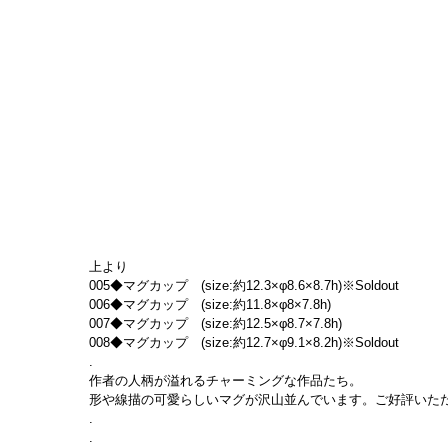
上より
005◆マグカップ　(size:約12.3×φ8.6×8.7h)※Soldout
006◆マグカップ　(size:約11.8×φ8×7.8h)
007◆マグカップ　(size:約12.5×φ8.7×7.8h)
008◆マグカップ　(size:約12.7×φ9.1×8.2h)※Soldout
.
作者の人柄が溢れるチャーミングな作品たち。
形や線描の可愛らしいマグが沢山並んでいます。ご好評いた
.
.