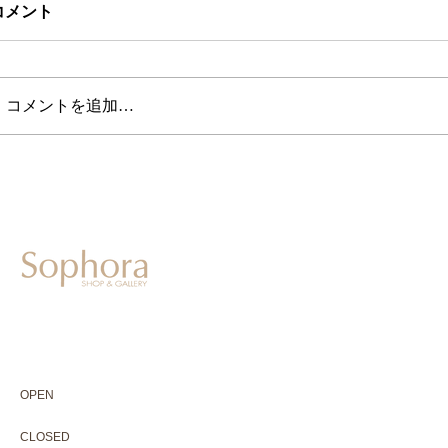
コメント
コメントを追加…
604-0931
京都市中京区二条通寺町東入ル榎木町77-1 延寿堂ビル1F
075-211-5552
enjyudo-gallery@sophora.jp
OPEN 10:00-18:30（展覧会最終日17:30迄）
OPEN
10:00-18:30（Last day of exhibition -17:30）
CLOSED 木曜定休・水曜不定休
CLOSED
Thursday +Wednesday, irregularly