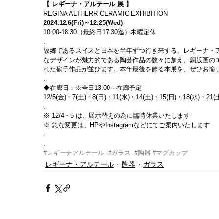
【 レギーナ・アルテール 展 】
REGINA ALTHERR CERAMIC EXHIBITION
2024.12.6(Fri)～12.25(Wed)
10:00-18:30（最終日17:30迄）木曜定休
.
故郷であるスイスと日本を半年ずつ行き来する、レギーナ・
なデザインが魅力的である陶芸作品の数々に加え、銅版画の
れた硝子作品が並びます。本年最後を飾る本展を、ぜひお愉
.
◆在廊日：※全日13:00～在廊予定
12/6(金)・7(土)・8(日)・11(水)・14(土)・15(日)・18(水)・21(
.
※ 12/4・5 は、展示替えの為に臨時休業いたします
※ 急な変更は、HPやInstagramなどにてご案内いたします
.
.
#レギーナアルテール
#ガラス
#陶器
#マグカップ
レギーナ・アルテール
陶器
ガラス