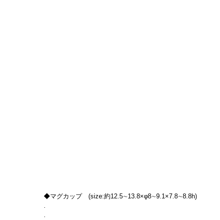
◆マグカップ　(size:約12.5∼13.8×φ8∼9.1×7.8∼8.8h)
.
.