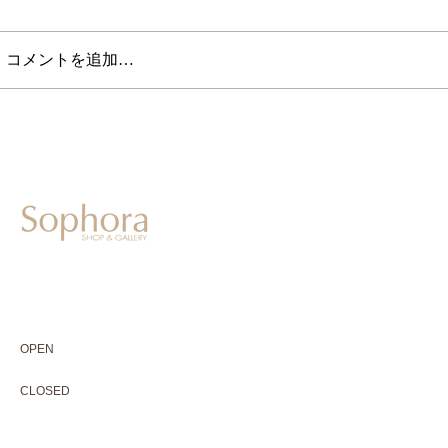
コメントを追加…
604-0931
京都市中京区二条通寺町東入ル榎木町77-1 延寿堂ビル1F
075-211-5552
enjyudo-gallery@sophora.jp
OPEN 10:00-18:30（展覧会最終日17:30迄）
OPEN
10:00-18:30（Last day of exhibition -17:30）
CLOSED 木曜定休・水曜不定休
CLOSED
Thursday +Wednesday, irregularly
※ 駐車場はございません。近隣のコインパーキングをご利用下さい
※ HP内の全ての写真の無断転用・無断転載は、禁止いたします