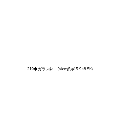
219◆ガラス鉢　(size:約φ15.9×8.5h)