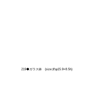
219◆ガラス鉢　(size:約φ15.9×8.5h)