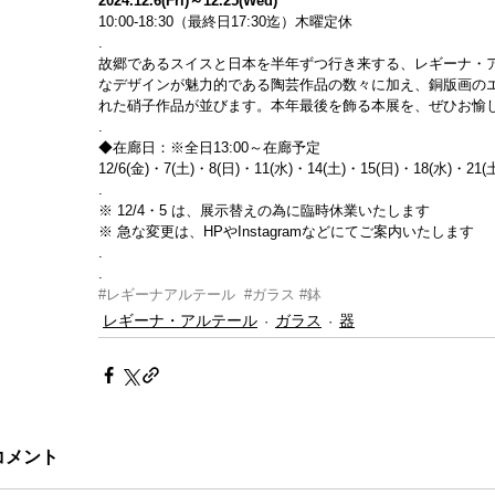
2024.12.6(Fri)～12.25(Wed)
10:00-18:30（最終日17:30迄）木曜定休
.
故郷であるスイスと日本を半年ずつ行き来する、レギーナ・
なデザインが魅力的である陶芸作品の数々に加え、銅版画の
れた硝子作品が並びます。本年最後を飾る本展を、ぜひお愉
.
◆在廊日：※全日13:00～在廊予定
12/6(金)・7(土)・8(日)・11(水)・14(土)・15(日)・18(水)・21(
.
※ 12/4・5 は、展示替えの為に臨時休業いたします
※ 急な変更は、HPやInstagramなどにてご案内いたします
.
.
#レギーナアルテール
#ガラス
#鉢
レギーナ・アルテール
ガラス
器
コメント