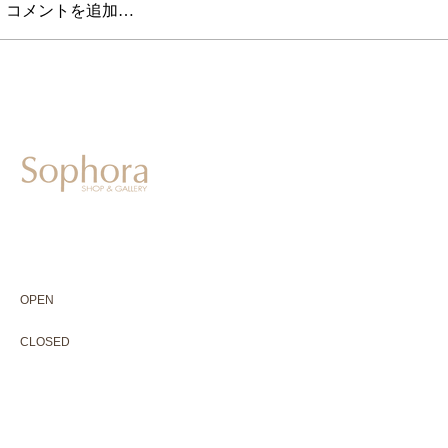
コメントを追加…
604-0931
京都市中京区二条通寺町東入ル榎木町77-1 延寿堂ビル1F
075-211-5552
enjyudo-gallery@sophora.jp
OPEN 10:00-18:30（展覧会最終日17:30迄）
OPEN
10:00-18:30（Last day of exhibition -17:30）
CLOSED 木曜定休・水曜不定休
CLOSED
Thursday +Wednesday, irregularly
※ 駐車場はございません。近隣のコインパーキングをご利用下さい
※ HP内の全ての写真の無断転用・無断転載は、禁止いたします