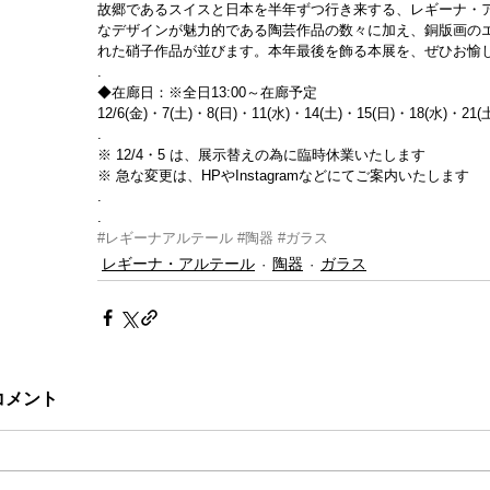
故郷であるスイスと日本を半年ずつ行き来する、レギーナ・
なデザインが魅力的である陶芸作品の数々に加え、銅版画の
れた硝子作品が並びます。本年最後を飾る本展を、ぜひお愉
.
◆在廊日：※全日13:00～在廊予定
12/6(金)・7(土)・8(日)・11(水)・14(土)・15(日)・18(水)・21(
.
※ 12/4・5 は、展示替えの為に臨時休業いたします
※ 急な変更は、HPやInstagramなどにてご案内いたします
.
.
#レギーナアルテール
#陶器
#ガラス
レギーナ・アルテール
陶器
ガラス
コメント