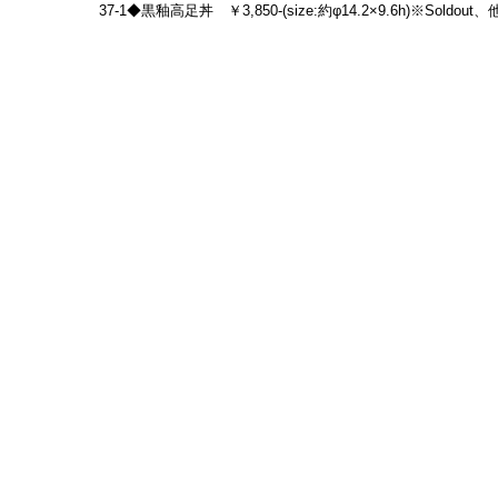
37-1◆黒釉高足丼　￥3,850-(size:約φ14.2×9.6h)※Soldout