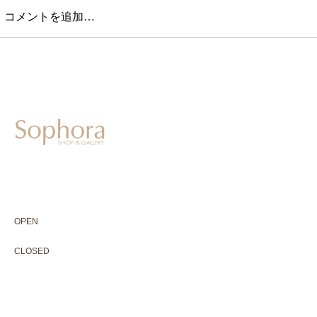
コメントを追加…
604-0931
京都市中京区二条通寺町東入ル榎木町77-1 延寿堂ビル1F
075-211-5552
enjyudo-gallery@sophora.jp
OPEN 10:00-18:30（展覧会最終日17:30迄）
OPEN
10:00-18:30（Last day of exhibition -17:30）
CLOSED 木曜定休・水曜不定休
CLOSED
Thursday +Wednesday, irregularly
※ 駐車場はございません。近隣のコインパーキングをご利用下さい
※ HP内の全ての写真の無断転用・無断転載は、禁止いたします