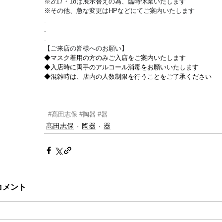
※2/17・18は展示替えの為、臨時休業いたします
※その他、急な変更はHPなどにてご案内いたします
.
.
.
【ご来店の皆様へのお願い】
◆マスク着用の方のみご入店をご案内いたします
◆入店時に両手のアルコール消毒をお願いいたします
◆混雑時は、店内の人数制限を行うことをご了承ください
#髙田志保
#陶器
#器
髙田志保
陶器
器
コメント