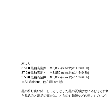
左より
37-1◆黒釉高足丼　￥3,850-(size:約φ14.2×9.6h)
37-2◆黒釉高足丼　￥3,850-(size:約φ14.4×9.8h)
37-3◆黒釉高足丼　￥3,850-(size:約φ14.3×9.8h)
※All Soldout、他在庫Last1点
.
黒の恰好良い鉢。しっとりとした黒の質感は使い込むほどに
た見込みと高足の高台は、丼ものも麺類などの熱いものもど