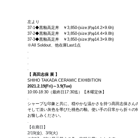
左より
37-1◆黒釉高足丼　￥3,850-(size:約φ14.2×9.6h)
37-2◆黒釉高足丼　￥3,850-(size:約φ14.4×9.8h)
37-3◆黒釉高足丼　￥3,850-(size:約φ14.3×9.8h)
※All Soldout、他在庫Last1点
.
.
.
.
【 髙田志保 展 】
SHIHO TAKADA CERAMIC EXHIBITION
2021.2.19(Fri)～3.9(Tue)
10:00-18:30（最終日17:30迄）【木曜定休】
.
シャープな印象と共に、穏やかな温かさを持つ髙田志保さん
そして淡い灰色を帯びた桃色の釉。使い手の日常から折々の
お愉しみください。
.
【在廊日】
2/19(金)、3/9(火)