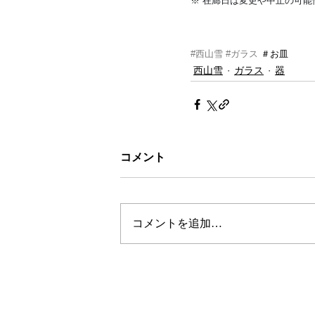
※ 在廊日は変更や中止の可能
#西山雪
#ガラス
 ＃お皿
西山雪
ガラス
器
コメント
コメントを追加…