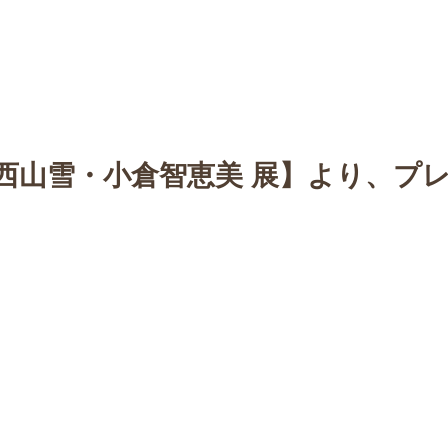
n
【Sophora20周年企画展 】
Gallery
Schedule
C
西山雪・小倉智恵美 展】より、プ