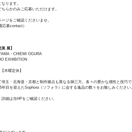
となります。
どちらかのみご応募いただけます。
ページをご確認くださいませ。
選応募contact
）
美 展】
IYAMA・CHIEMI OGURA
 EXHIBITION
0迄）【木曜定休】
て埼玉・北海道・京都と制作拠点も異なる御三方。各々の豊かな感性と技巧で
5年目を迎えたSophora（ソフォラ）に会する逸品の数々をお愉しみください
。詳細は当HPをご確認ください。
）