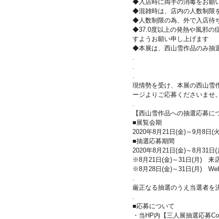
◆入店時に両手の消毒をお願
◆混雑時は、店内の人数制限
◆人数制限の為、外で入店待
◆37.0度以上の発熱や風邪の
すようお願い申し上げます
◆本展は、西山雪作品のみ抽
.
.
.
現情勢を受け、本展の西山雪作
ージよりご応募くださいませ
.
【西山雪作品への抽選応募に
■展覧会期
​2020年8月21日(金)～9月8日(火
■抽選応募期間
2020年8月21日(金)～8月31日(
※8月21日(金)～31日(月)　
※8月28日(金)～31日(月)　W
.
​厳正なる抽選のうえ当選者を
.
​■応募について
・当HP内【三人展抽選応募Co