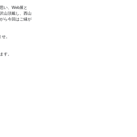
思い、Web展と
も沢山頂戴し、西山
がら今回はご縁が
ませ。
ます。