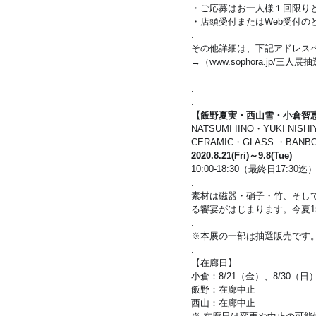
・ご応募はお一人様１回限り
・店頭受付またはWeb受付の
.
その他詳細は、下記アドレス
→（
www.sophora.jp/三人展抽
.
.
.
【飯野夏実・西山雪・小倉智恵
NATSUMI IINO・YUKI NISH
CERAMIC・GLASS ・BANBOO
2020.8.21(Fri)～9.8(Tue)
10:00-18:30（最終日17:3
.
素材は磁器・硝子・竹、そし
る饗宴がはじまります。今夏1
.
※本展の一部は抽選販売です
.
【在廊日】　
小倉：8/21（金）、8/30（日
飯野：在廊中止
西山：在廊中止