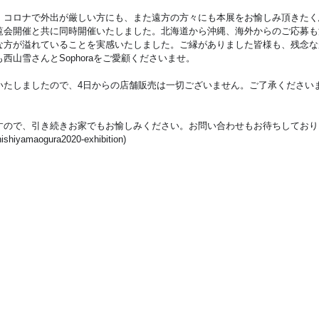
、コロナで外出が厳しい方にも、また遠方の方々にも本展をお愉しみ頂きたく
展覧会開催と共に同時開催いたしました。北海道から沖縄、海外からのご応募
な方が溢れていることを実感いたしました。ご縁がありました皆様も、残念な
西山雪さんとSophoraをご愛顧くださいませ。
いたしましたので、4日からの店舗販売は一切ございません。ご了承ください
ですので、引き続きお家でもお愉しみください。お問い合わせもお待ちしており
onishiyamaogura2020-exhibition
)