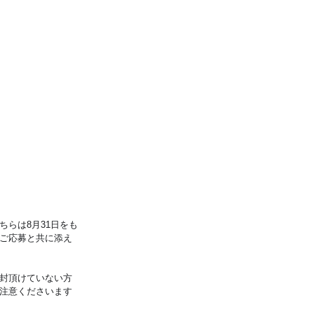
らは8月31日をも
ご応募と共に添え
封頂けていない方
注意くださいます