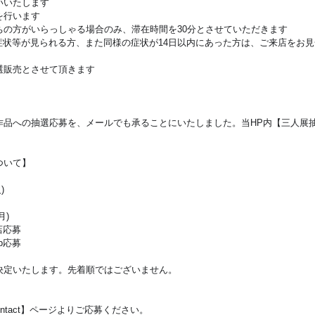
いいたします
を行います
ちの方がいらっしゃる場合のみ、滞在時間を30分とさせていただきます
症状等が見られる方、また同様の症状が14日以内にあった方は、ご来店をお見
選販売とさせて頂きます
品への抽選応募を、メールでも承ることにいたしました。当HP内【三人展抽選応
。
ついて】
)
月)
来店応募
eb応募
決定いたします。先着順ではございません。
ntact】ページよりご応募ください。