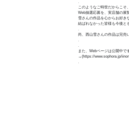
.
このようなご時世だからこそ
Web抽選応募を、実店舗の
雪さんの作品を心からお好き
結ばれなかった皆様も今後とも
.
尚、西山雪さんの作品は完売
.
.
また、Webページは公開中
→(
https://www.sophora.jp/iin
.