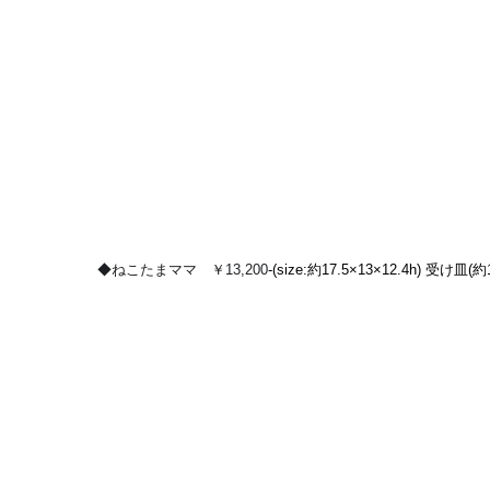
◆ねこたまママ　￥13,200
-(size:約17.5×13×12.4h) 受け皿(約1