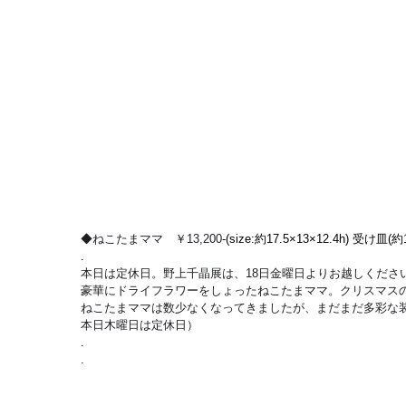
◆ねこたまママ　￥13,200
-(size:約17.5×13×12.4h) 受け皿(約1
.
本日は定休日。野上千晶展は、18日金曜日よりお越しくださ
豪華にドライフラワーをしょったねこたまママ。クリスマス
ねこたまママは数少なくなってきましたが、まだまだ多彩な
本日木曜日は定休日）
.
.