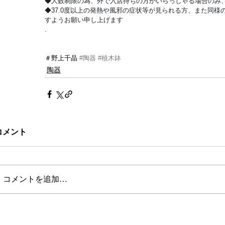
◆人数制限の為、外で入店待ちの方がいらっしゃる場合のみ、
◆37.0度以上の発熱や風邪の症状等が見られる方、また同様の
すようお願い申し上げます
.
＃野上千晶 
#陶器
#植木鉢
陶器
コメント
コメントを追加…