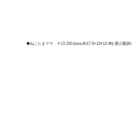
◆ねこたまママ　￥13,200
-(size:約17.5×13×12.4h) 受け皿(約1