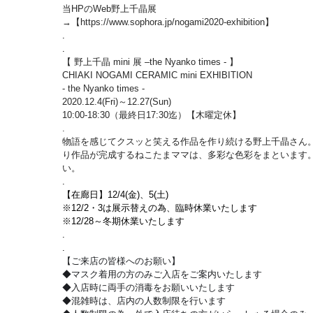
当HPのWeb野上千晶展
→【https://www.sophora.jp/nogami2020-exhibition】
.
.
【 野上千晶 mini 展 –the Nyanko times - 】
CHIAKI NOGAMI CERAMIC mini EXHIBITION
- the Nyanko times -
2020.12.4(Fri)～12.27(Sun)
10:00-18:30（最終日17:30迄）【木曜定休】
.
物語を感じてクスッと笑える作品を作り続ける野上千晶さん。
り作品が完成するねこたまママは、多彩な色彩をまといます。
い。
.
【在廊日】12/4(金)、5(土)
※12/2・3は展示替えの為、臨時休業いたします
※12/28～冬期休業いたします
.
.
【ご来店の皆様へのお願い】
◆マスク着用の方のみご入店をご案内いたします
◆入店時に両手の消毒をお願いいたします
◆混雑時は、店内の人数制限を行います