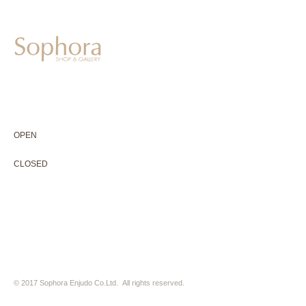
604-0931
京都市中京区二条通寺町東入ル榎木町77-1 延寿堂ビル1F
075-211-5552
enjyudo-gallery@sophora.jp
OPEN 10:00-18:30（展覧会最終日17:30迄）
OPEN
10:00-18:30（Last day of exhibition -17:30）
CLOSED 木曜定休・水曜不定休
CLOSED
Thursday +Wednesday, irregularly
※ 駐車場はございません。近隣のコインパーキングをご利用下さい
※ HP内の全ての写真の無断転用・無断転載は、禁止いたします
© 2017 Sophora Enjudo Co.Ltd. All rights reserved.