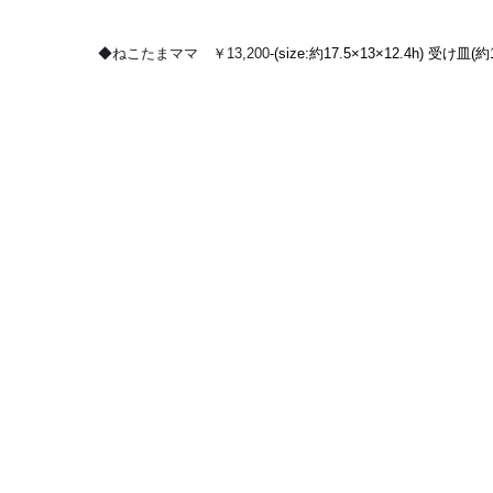
◆ねこたまママ　￥13,200
-(size:約17.5×13×12.4h) 受け皿(約1