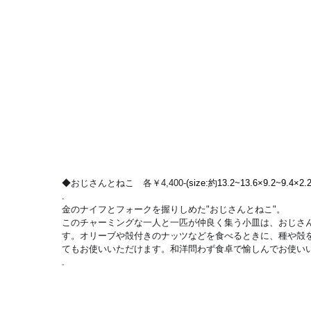
◆おじさんとねこ　各￥4,400-
(size:約13.2~13.6×9.2~9.4×2.2
.
金のナイフとフォークを握りしめた"おじさんとねこ"。
このチャーミングな一人と一匹が仲良く集う小皿は、おじさ
す。オリーブや殻付きのナッツなどを食べるときに、種や殻
てもお使いいただけます。和洋問わず食卓で愉しんでお使い
.