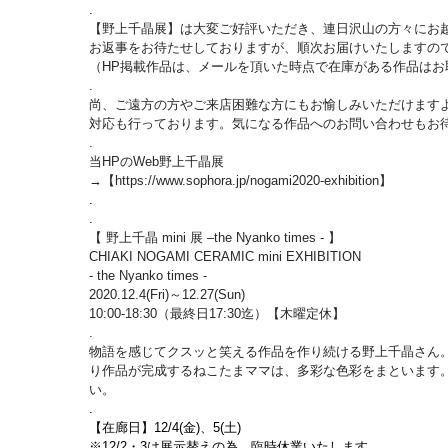
.
【野上千晶展】は大変ご好評いただき、連日沢山の方々にお
お返事をお待たせしておりますが、順次お届けいたしますのて
（HP掲載作品は、メールを頂いた時点で在庫がある作品は
.
尚、ご遠方の方やご来店困難な方にもお愉しみいただけま
対応も行っております。気になる作品へのお問い合わせもお
.
当HPのWeb野上千晶展
→【https://www.sophora.jp/nogami2020-exhibition】
.
.
【 野上千晶 mini 展 –the Nyanko times - 】
CHIAKI NOGAMI CERAMIC mini EXHIBITION
- the Nyanko times -
2020.12.4(Fri)～12.27(Sun)
10:00-18:30（最終日17:30迄）【木曜定休】
.
物語を感じてクスッと笑える作品を作り続ける野上千晶さん。
り作品が完成するねこたまママは、多彩な色彩をまといます。
い。
.
【在廊日】12/4(金)、5(土)
※12/2・3は展示替えの為、臨時休業いたします