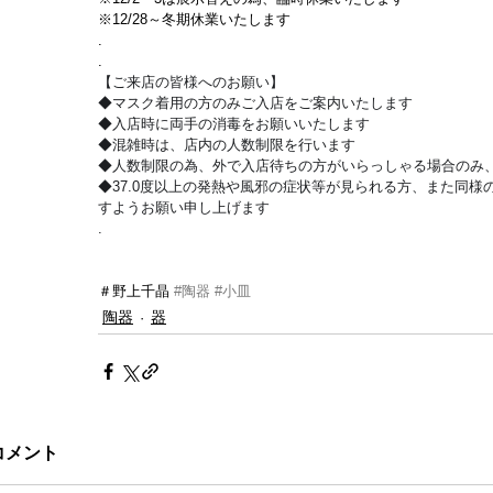
※12/28～冬期休業いたします
.
.
【ご来店の皆様へのお願い】
◆マスク着用の方のみご入店をご案内いたします
◆入店時に両手の消毒をお願いいたします
◆混雑時は、店内の人数制限を行います
◆人数制限の為、外で入店待ちの方がいらっしゃる場合のみ、
◆37.0度以上の発熱や風邪の症状等が見られる方、また同様の
すようお願い申し上げます
.
＃野上千晶 
#陶器
#小皿
陶器
器
コメント