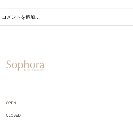
コメントを追加…
604-0931
京都市中京区二条通寺町東入ル榎木町77-1 延寿堂ビル1F
075-211-5552
enjyudo-gallery@sophora.jp
OPEN 10:00-18:30（展覧会最終日17:30迄）
OPEN
10:00-18:30（Last day of exhibition -17:30）
CLOSED 木曜定休・水曜不定休
CLOSED
Thursday +Wednesday, irregularly
※ 駐車場はございません。近隣のコインパーキングをご利用下さい
※ HP内の全ての写真の無断転用・無断転載は、禁止いたします