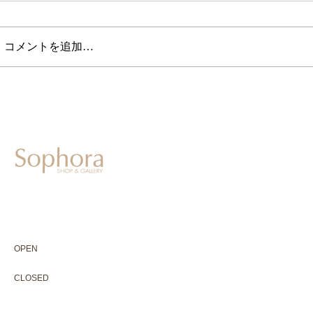
コメントを追加…
604-0931
京都市中京区二条通寺町東入ル榎木町77-1 延寿堂ビル1F
075-211-5552
enjyudo-gallery@sophora.jp
OPEN 10:00-18:30（展覧会最終日17:30迄）
OPEN
10:00-18:30（Last day of exhibition -17:30）
CLOSED 木曜定休・水曜不定休
CLOSED
Thursday +Wednesday, irregularly
※ 駐車場はございません。近隣のコインパーキングをご利用下さい