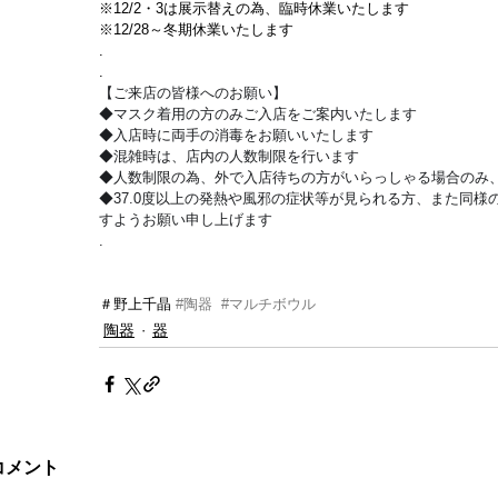
※12/2・3は展示替えの為、臨時休業いたします
※12/28～冬期休業いたします
.
.
【ご来店の皆様へのお願い】
◆マスク着用の方のみご入店をご案内いたします
◆入店時に両手の消毒をお願いいたします
◆混雑時は、店内の人数制限を行います
◆人数制限の為、外で入店待ちの方がいらっしゃる場合のみ、
◆37.0度以上の発熱や風邪の症状等が見られる方、また同様の
すようお願い申し上げます
.
＃野上千晶 
#陶器
#マルチボウル
陶器
器
コメント