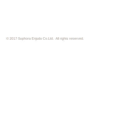
※ HP内の全ての写真の無断転用・無断転載は、禁止いたします
© 2017 Sophora Enjudo Co.Ltd. All rights reserved.