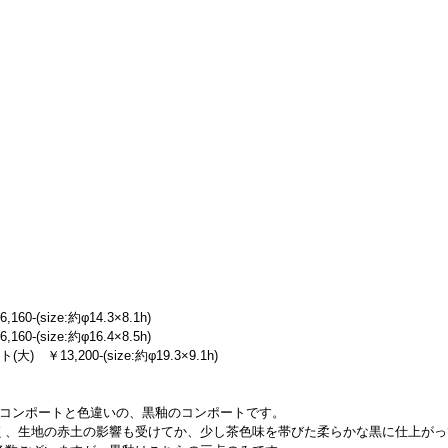
-(size:約φ14.3×8.1h)
-(size:約φ16.4×8.5h)
￥13,200-(size:約φ19.3×9.1h)
のコンポートと色違いの、黒釉のコンポートです。
く、生地の赤土の影響も受けてか、少し茶色味を帯びた柔らかな黒に仕上がっ