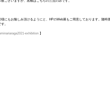
も多数ございますが、黒釉はこちらの三点のみです。
様にもお愉しみ頂けるようにと、HPのWeb展もご用意しております。随時
です。
uminariaraga2021-exhibition
 】