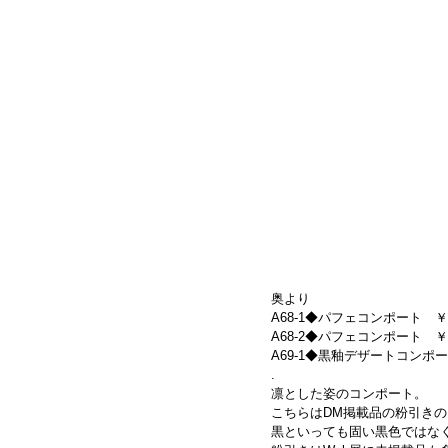
奥より
A68-1◆パフェコンポート　￥6,160
A68-2◆パフェコンポート　￥6,160
A69-1◆黒釉デザートコンポート(大)　
.
凛とした姿のコンポート。
こちらはDM掲載品の粉引き
黒といっても固い黒色ではな