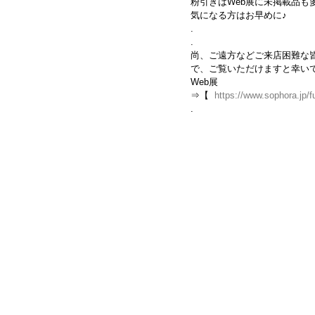
粉引きはWeb展に未掲載品
気になる方はお早めに♪
.
.
尚、ご遠方などご来店困難な皆
で、ご覧いただけますと幸い
Web展
⇒【  
https://www.sophora.jp/f
.