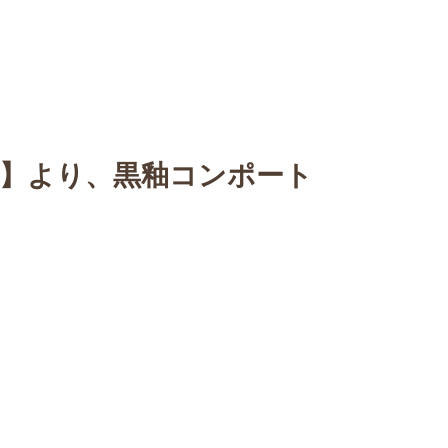
n
【Sophora20周年企画展 】
Gallery
Schedule
C
展】より、黒釉コンポート