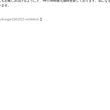
もお愉しみ頂けるようにと、HPのWeb展も随時更新しております。気にな
いませ。
itokougei15th2021-exhibition
 】