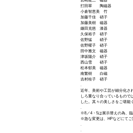
岩崎龍二　磁器        
打田翠　　陶磁器        
小倉智恵美　竹        
加藤千佳　硝子       
加藤美樹　磁器        
鎌田克慈　漆器        
久保裕子　硝子        
佐野猛　　硝子
佐野曜子　硝子
田中雅文　磁器
津坂陽介　硝子
西山雪　　硝子
松本郁美　磁器
南繁樹　　白磁
吉村桂子　硝子
.
近年、美術や工芸が細分化さ
しろ重なり合っているものでは
した。其々の美しさをご堪能
.
※8／4・5は展示替えの為、
※急な変更は、HPなどにてご
.
.