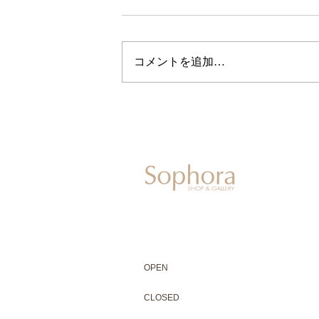
コメントを追加…
604-0931
京都市中京区二条通寺町東入ル榎木町77-1 延
075-211-5552
enjyudo-gallery@sophora.jp
OPEN 10:00-18:30（展覧会最終日17:3
OPEN
10:00-18:30（Last day of exhibit
CLOSED 木曜定休・水曜不定休
CLOSED
Thursday +Wednesday, irregularly
※ 駐車場はございません。近隣のコインパー