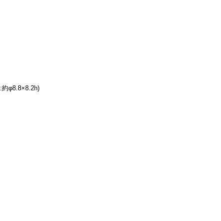
約φ8.8×8.2h)