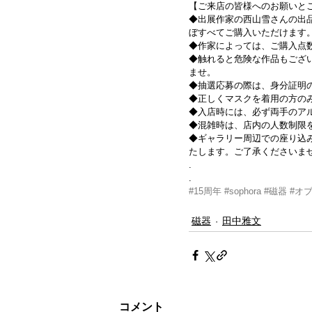
【ご来店の皆様へのお願いと
◆出展作家の西山雪さんの出
ぼすべてご購入いただけます
◆作家によっては、ご購入点
◆触れると危険な作品もござ
ませ。
◆抽選応募の際は、身分証明
◆正しくマスクを着用の方のみ
◆入店時には、必ず両手のア
◆混雑時は、店内の人数制限を
◆ギャラリー周辺での座り込
たします。ご了承くださいま
.
.
#15周年
#sophora
#磁器
#オ
磁器
田中雅文
コメント