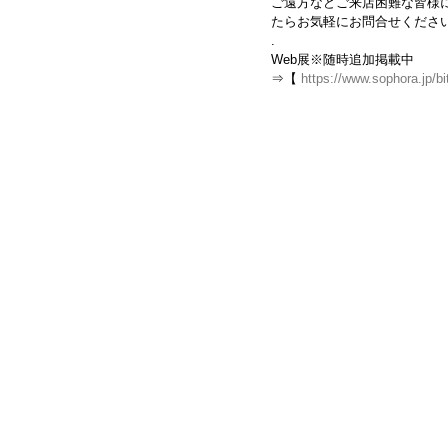
ご遠方などご来店困難な皆様に
たらお気軽にお問合せくださ
.
Web展※随時追加掲載中
⇒【 
https://www.sophora.jp/b