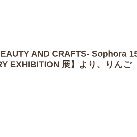
n
【Sophora20周年企画展 】
Gallery
Schedule
C
UTY AND CRAFTS- Sophora 1
RY EXHIBITION 展】より、りんご