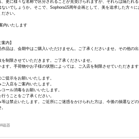
れ、更に様々な名称で区分されることが見受けられますが、それらは隔たれる
ないでしょうか。そこで、Sophora15周年企画として、美を追求した方々
ください。
案内いたします
ご案内】
品作品は、会期中はご購入いただけません。ご了承くださいませ。その他の出
。
数を制限させていただきます。ご了承くださいませ。
います。手荷物やお子様の状態によっては、ご入店を制限させていただきます
のご提示をお願いいたします。
ご入店をご案内いたします。
ルコール消毒をお願いいたします。
行うことをご了承ください。
み等は禁止いたします。ご近所にご迷惑をかけられた方は、今後の抽選などの
せ。
#磁器