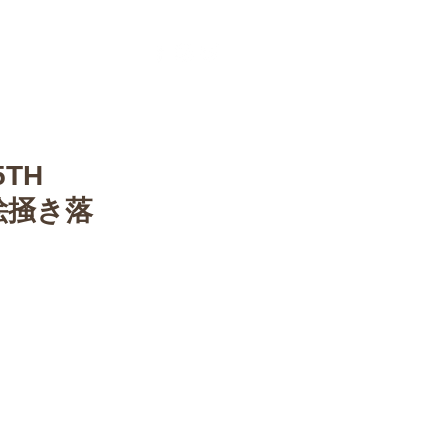
ontact
More
5TH
色絵掻き落