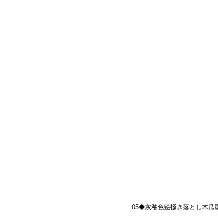
05◆灰釉色絵掻き落とし木瓜型蓋物"花
.