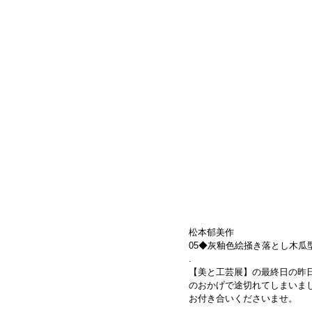
松本郁美作
05◆灰釉色絵掻き落とし木瓜型蓋物"花
.
【美と工芸展】の最終日の昨
のおかげで途切れてしまいま
お付き合いくださいませ。
.