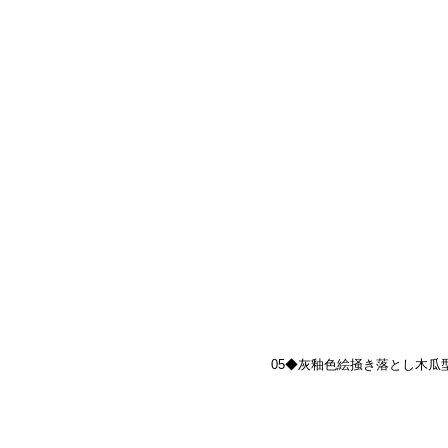
05◆灰釉色絵掻き落とし木瓜型蓋物"花