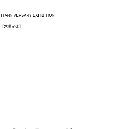
5TH ANNIVERSARY EXHIBITION
0迄）【木曜定休】