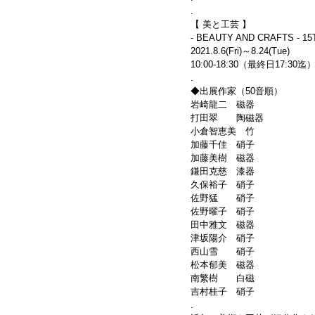
.
【 美と工芸 】
- BEAUTY AND CRAFTS - 1
2021.8.6(Fri)～8.24(Tue)
10:00-18:30（最終日17:3
.
◆出展作家（50音順）
岩崎龍二　磁器        
打田翠　　陶磁器        
小倉智恵美　竹        
加藤千佳　硝子       
加藤美樹　磁器        
鎌田克慈　漆器        
久保裕子　硝子        
佐野猛　　硝子
佐野曜子　硝子
田中雅文　磁器
津坂陽介　硝子
西山雪　　硝子
松本郁美　磁器
南繁樹　　白磁
吉村桂子　硝子
.