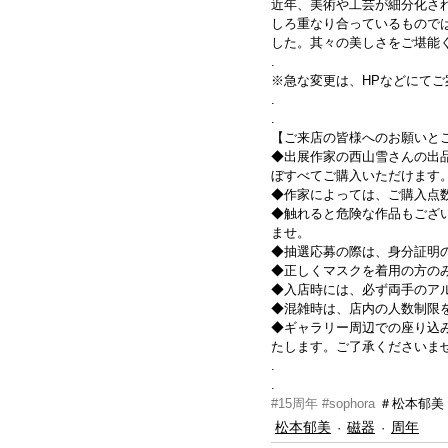
近年、美術や工芸が細分化さ
しろ重なり合っているものでは
した。其々の美しさをご堪能
.
※急な変更は、HPなどにてご
.
.
【ご来店の皆様へのお願いと
◆出展作家の西山雪さんの出
ぼすべてご購入いただけます
◆作家によっては、ご購入点
◆触れると危険な作品もござ
ませ。
◆抽選応募の際は、身分証明
◆正しくマスクを着用の方のみ
◆入店時には、必ず両手のア
◆混雑時は、店内の人数制限を
◆ギャラリー周辺での座り込
たします。ご了承くださいま
.
.
#15周年
#sophora
 ＃松本郁美 
松本郁美
磁器
周年