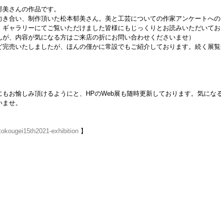
郁美さんの作品です。
向き合い、制作頂いた松本郁美さん。美と工芸についての作家アンケートへの
。ギャラリーにてご覧いただけました皆様にもじっくりとお読みいただいてお
んが、内容が気になる方はご来店の折にお問い合わせくださいませ）
ど完売いたしましたが、ほんの僅かに常設でもご紹介しております。続く展覧
もお愉しみ頂けるようにと、HPのWeb展も随時更新しております。気にな
いませ。
itokougei15th2021-exhibition
 】