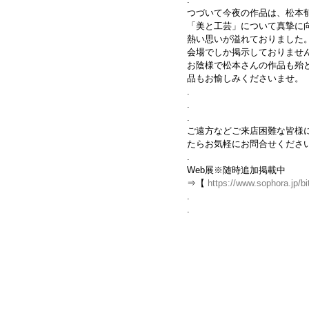
つづいて今夜の作品は、松本
「美と工芸」について真摯に
熱い思いが溢れておりました
会場でしか掲示しておりませ
お陰様で松本さんの作品も殆
品もお愉しみくださいませ。
.
.
.
ご遠方などご来店困難な皆様に
たらお気軽にお問合せくださ
.
Web展※随時追加掲載中
⇒【 
https://www.sophora.jp/b
.
.