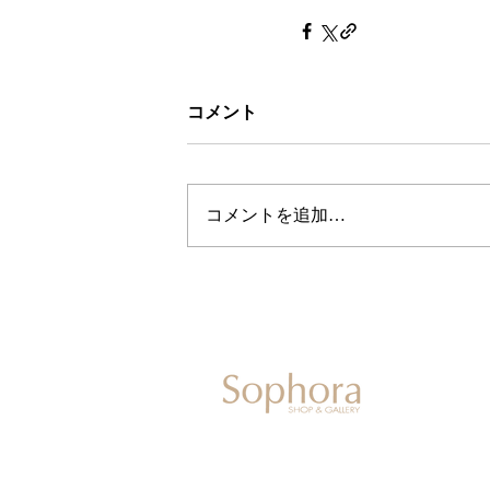
コメント
コメントを追加…
604-0931
京都市中京区二条通寺町東入ル榎木町77-1 延
075-211-5552
enjyudo-gallery@sophora.jp