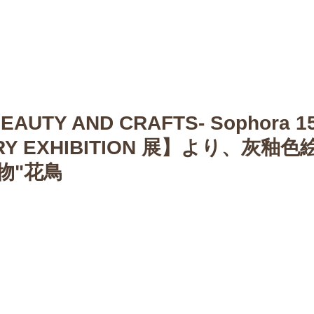
n
【Sophora20周年企画展 】
Gallery
Schedule
C
UTY AND CRAFTS- Sophora 1
ARY EXHIBITION 展】より、灰釉
物"花鳥