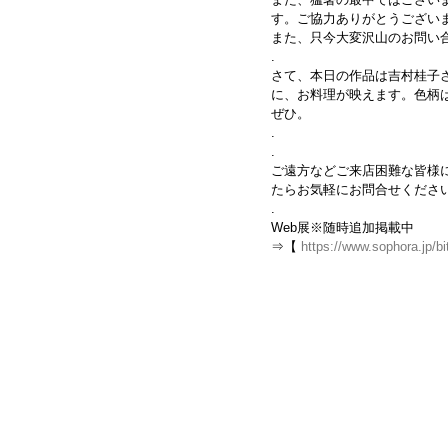
す。ご協力ありがとうござい
また、只今大変沢山のお問い
.
さて、本日の作品は吉村桂子
に、お料理が映えます。色柄
ぜひ。
.
.
ご遠方などご来店困難な皆様に
たらお気軽にお問合せくださ
.
Web展※随時追加掲載中
⇒【 
https://www.sophora.jp/b