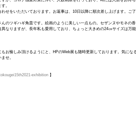
ます。
合わせをいただいております。お返事は、10日以降に順次差し上げます。ご
さんのツギハギ角皿です。絵画のように美しい一点もの。セザンヌやモネの香
は異なりますが、長年私も愛用しており、ちょっと大きめの24㎝サイズは万
もお愉しみ頂けるようにと、HPのWeb展も随時更新しております。気にな
いませ。
itokougei15th2021-exhibition
 】