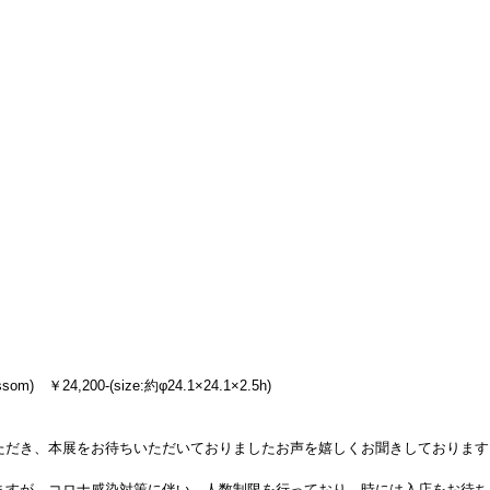
m)　￥24,200-(size:約φ24.1×24.1×2.5h)
ただき、本展をお待ちいただいておりましたお声を嬉しくお聞きしております
ますが、コロナ感染対策に伴い、人数制限を行っており、時には入店をお待ち