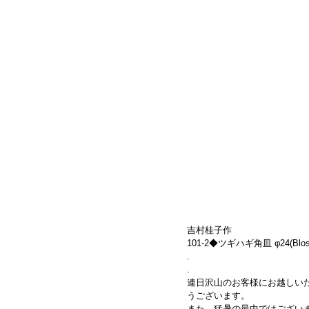
吉村桂子作
101-2◆ツギハギ角皿 φ24(Blosso
.
.
連日沢山のお客様にお越しい
うございます。
また、猛暑の最中ではござい