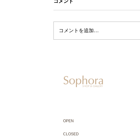
コメント
コメントを追加…
604-0931
京都市中京区二条通寺町東入ル榎木町77-1 延
075-211-5552
enjyudo-gallery@sophora.jp
OPEN 10:00-18:30（展覧会最終日17:3
OPEN
10:00-18:30（Last day of exhibit
CLOSED 木曜定休・水曜不定休
CLOSED
Thursday +Wednesday, irregularly