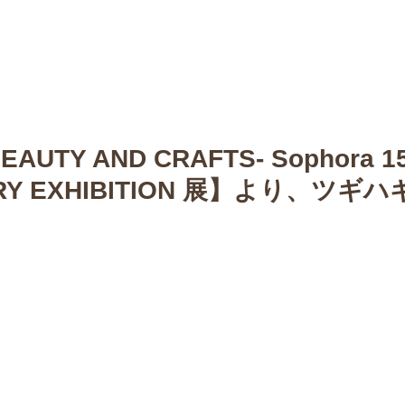
n
【Sophora20周年企画展 】
Gallery
Schedule
C
UTY AND CRAFTS- Sophora 1
ARY EXHIBITION 展】より、ツギ