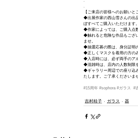
.
.
【ご来店の皆様へのお願いと
◆出展作家の西山雪さんの出
ぼすべてご購入いただけます
◆作家によっては、ご購入点
◆触れると危険な作品もござ
ませ。
◆抽選応募の際は、身分証明
◆正しくマスクを着用の方のみ
◆入店時には、必ず両手のア
◆混雑時は、店内の人数制限を
◆ギャラリー周辺での座り込
たします。ご了承くださいま
#15周年
#sophora
#ガラス
#
吉村桂子
ガラス
器