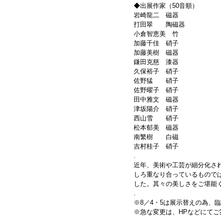
◆出展作家（50音順）
岩崎龍二　磁器        
打田翠　　陶磁器        
小倉智恵美　竹        
加藤千佳　硝子       
加藤美樹　磁器        
鎌田克慈　漆器        
久保裕子　硝子        
佐野猛　　硝子
佐野曜子　硝子
田中雅文　磁器
津坂陽介　硝子
西山雪　　硝子
松本郁美　磁器
南繁樹　　白磁
吉村桂子　硝子
.
近年、美術や工芸が細分化さ
しろ重なり合っているものでは
した。其々の美しさをご堪能
.
※8／4・5は展示替えの為、
※急な変更は、HPなどにてご