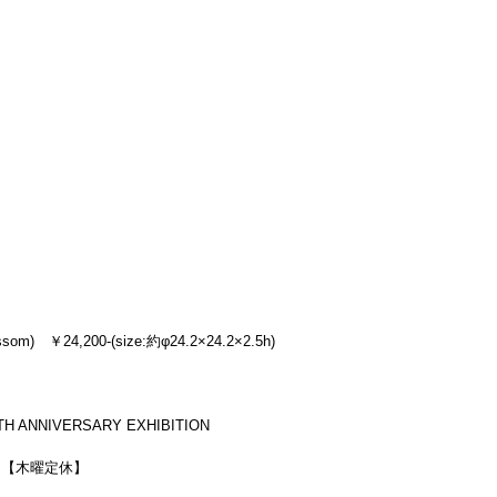
m)　￥24,200-(size:約φ24.2×24.2×2.5h)
5TH ANNIVERSARY EXHIBITION
0迄）【木曜定休】